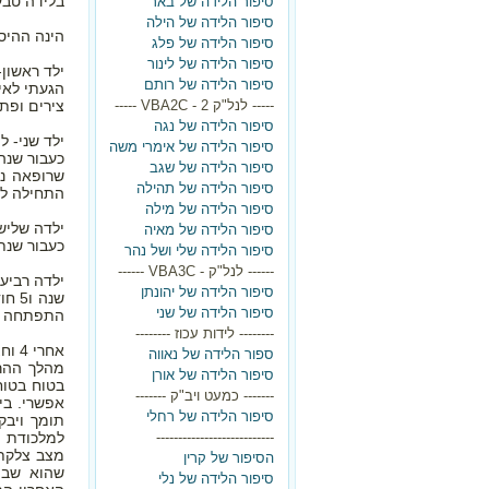
בלידה טבעית לגמרי לאחר 3 
סיפור הלידה של באר
סיפור הלידה של הילה
הינה ההיסט
סיפור הלידה של פלג
סיפור הלידה של לינור
ילד ראשון-
סיפור הלידה של רותם
----- לנל"ק 2 - VBA2C -----
צירים ופתיחה 2 בשל העטה במוניטור העניי
סיפור הלידה של נגה
ילד שני- ל
סיפור הלידה של אימרי משה
סיפור הלידה של שגב
שרופאה נח
סיפור הלידה של תהילה
התחילה לה
סיפור הלידה של מילה
ילדה שלישי
סיפור הלידה של מאיה
כעבור שנתי
סיפור הלידה שלי ושל נהר
------ לנל"ק - VBA3C ------
ילדה רביעי
סיפור הלידה של יהונתן
סיפור הלידה של שני
התפתחה ליד
-------- לידות עכוז --------
אחרי 4 וחצי שנים זה קרה:
ספור הלידה של נאווה
מהלך ההרי
סיפור הלידה של אורן
בטוח בטוח
------- כמעט ויב"ק -------
אפשרי. בי
סיפור הלידה של רחלי
תומך ויבק
---------------------------
למלכודת ה
מצב צלקת 
הסיפור של קרין
שהוא שבוע
סיפור הלידה של נלי