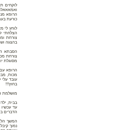
ואמאאאלה!!
הרופא מנח
כורעת בעמ
לוחץ לי מ
הצלחתי לש
צורחת ומ
בהצגה ושי
הסבתא ההמ
צורחת מכא
מסוגלת יו
הרופא עם 
מכות, מבט
עובד עלי ל
בחוץ!!!
מושלמת ומ
בבית, ילד
עד עכשיו 
הדברים בד
המשך הליל
נמוך קיבל