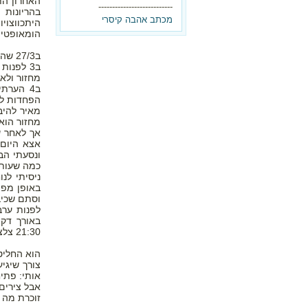
---------------------------
מכתב אהבה קיסרי
היתכווצוי
הומאופטיה,
ב3 לפנו
מחזור ולא 
הפחדות לג
מאיר להיב
מחזור הוא
אצא היום 
ונסעתי הב
כמה שעות רק שכל צ
ניסיתי לנ
וסתם שכיב
לפנות ערב
באורך דקה
21:30 צלצלתי לרופא לספר לו על הצירים ועל שאחרי כל ציר שוב מופיע דימום.
הוא החליט
אותי: פתיחה 7. לא נכון!!! הייתי בטוחה שהוא עובד עלי ושרוצה 
אבל צירים
זוכרת מה ו