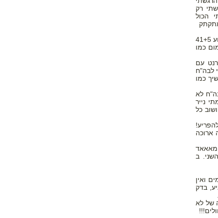
שלא הרגשתי
יין הרגשתי רק
י הכול
 מתקתק
ב27/3 שהוא בדיוק התאריך המשוער לפי הווסת אך לפי הערכת רופאים כבר הייתי בשבוע 41+5
מום כמו
טים באינטרנט עם
 לבה"ח
יך כמו
 שמהבה"ח לא
י נייר
שוב כל
הפריע!
אמבטיה ארוכה
 מאאאד
שני. ב
ם ואין
ותי בזמן ציר והחליט שהוא בכל זאת בא. סביבות 22:40 הגיע, בדק
 של לא
לים!!!