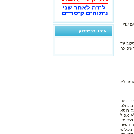
 אשפוז של יומיים עדיין
אנחנו בפייסבוק
אשפוז באיכילוב עד
השפיעה
ז בתל השומר לא
תי שזה
 בהחלט
ם רופא
א אפול
ילייה,
 והשני
 בשליש