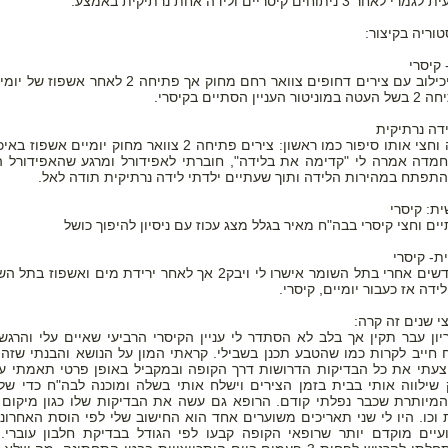
ניתוחים קיסריים ולידה אחת נרתיקית באמצע.
וריה בקיצור:
 קיסרי
הגעתי לאיכילוב עם צירים דחופים צוואר רחם מחוק אך פתיחה 2 לאחר
ן הסתיים בקיסרי.
בלידה הקודמת ילדת בקיסרי
ידה נרתיקית
כעבור שנה וחצי אותו סיפור כמו ראשון: צירים פתיחה 2 צוואר מחוק יומיים 
ועכשיו את רוצה אחרת?
מדה אמרה לי "קדימה את בלידה", חוברתי לאפידורל ומרגע שהאפידורל 
תפתח במהירות הלידה ותוך שעתיים ילדתי לידה נרתיקית תודה לאל.
ברוכה הבאה,
ת: קיסרי
ים וחצי קיסרי בבה"ח מאיר בגלל מצג עכוז עם ניסיון להיפוך כושל
הגעת למקום הנכון!
ת- קיסרי
הצטרפי עכשיו לאתר וקבלי את
שנה ו5 חודשים אחרי בתל השומר אישרו לי ויבק2 אך לאחר ירידת מים ואשפו
ה אז כעבור יומיים, קיסרי.
המדריך ללידה נרתיקית אחרי קיסרי - בחינם!!!
ון עבר תקין אך בלב לא הסתדר לי עניין הקיסרי הרביעי שאיים עלי והרגש
 חייב לקרות כמו שהטבע תכנן בשבילי. קראתי המון על הנושא והבנתי שזה
צעתי את כל הבדיקות הדרושות דרך הקופה ובמקביל באופן פרטי תאמתי ע
 שילווה אותי בבית בזמן הצירים וישלח אותי בשלה ומוכנה לבה"ח כדי של
מיותרת שכבר נפלתי קודם. הרופא גם עשה את הבדיקות שלו כגון מיקום ש
וכו. היו לי שני תאריכים משוערים אחד הוא החישוב שלי לפי הוסת האחרונה
יים מוקדם יותר שרופאי הקופה קבעו לפי הגודל בבדיקת חלבון עוברי.