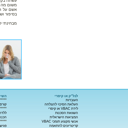
עשתה בקו"ם 
משום מה ב
בסיפור וש
מבחינתי ל
לנל"ק או קיסרי
השיר
*****
העובדות
העלאת הסיכוי להצלחה
קורסי
*****
לידת VBAC או קיסרי
השוואת הסכנות
ללדת 
המציאות הישראלית
הכנה 
*****
אנשי מקצוע תומכי VBAC
קריטריונים להתאמה
פגישת