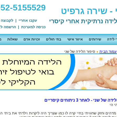
052-5155529
- שירה גרפיט
עקבו אחריי
|
לקבוצה 
כניסה למערכת
|
הרשמה לא
י לידה
שירותים
איזור אישי
בתי חולים
זכויות אדם
שאלות
מ
עמוד הבית
סיפור הלידה של שני
של שני - לאחר 3 ניתוחים קיסריים
מדהים וחזק שחוויתי בחיי קרה לו כמו שצריך היה ליקרות וילדתי את ביתי ה