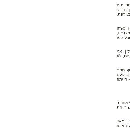
שותה כוס מים
ך חזרה.
טורפת,
איכשהו
צריים,
כל כמו
ן. אני
פת, לא
ף ממני
וב פעם
א הייתה
 אחרת.
שות את
ין מאד
עם אבא