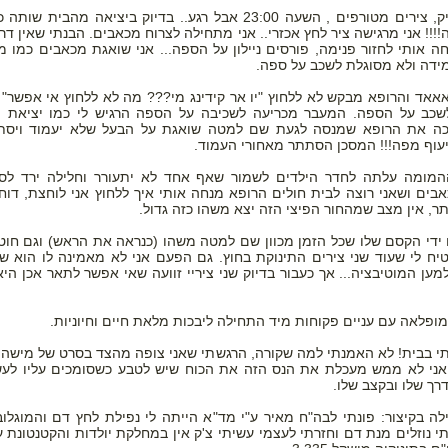
לוקחים תיק, צירים מטורפים , השעה 23:00 אבל רגע.. בדיוק ביציאה מהבית 
!! אני מרגישה ציר לחץ אכזרי.. אני מתחילה לצרוח מכאבים. הבנתי שאין דר
ה אותי לחזור פנימה, פורסים ניילון על הספה... אני שואגת מכאבים כמו מ
ידה ולא מסוגלת לשכב על ספה.
אאאד והרופא מבקש לא ללחוץ "יו אר קידינג מי??? מה לא ללחוץ אי אפשר" 
כב על הספה. המעבר מכריעה לשכיבה על הספה הרגיש לי כמו יציאת מ
כה את הרופא שמנסה לגעת שם למטה שואגת על הבעל שלא יעמוד ויסת
עוף מפה!!! המסכן הסתתר מאחורי העמוד.
ומה עלתה לחדר הילדים לשמור שאף אחד לא יתעורר וחלילה ירד לסלו
בים ושאני רוצה לבית חולים הרופא מנחה אותי איך ללחוץ אני לוחצת, דוח
תר, אין מצב שמהחור הפיצי הזה יצא משהו כזה גדול.
ידי הקסם שלו שכל הזמן מכוון שם למטה משהו (כנראה את הראש) וגם חוט
יח לי שעוד שני צירים התינוקת בחוץ. גם הפעם אני לא מאמינה לו הוא ש
מען המוטיבציה... אך כעבור בדיוק שני ציריי זוועה שאי אפשר לתאר אכן הי
ופלאה עם עניים פקוחות מיד התחילה ליבכות מלאת חיים וחיוניות.
תי בבית! לא האמנתי למה שקורה, הרגשתי שאני צופה מהצד בסרט של מישהי
אני לא ממש מעכלת את הנס הזה את הכוח שיש לטבע כשסומכים עליו לע
רך שלו ובקצב שלו.
ה בקיצור: פונתי לבה"ח מאיר ע"י מד"א הייתה לי נפילת לחץ דם והמוגלוב
תי נוזלים מנת דם וחזרתי לעצמי עשיתי צ'ק אין במחלקת יולדות והקטנטונת 