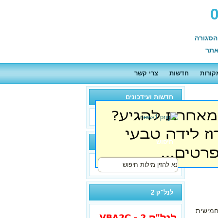
הסגורה
תר
קורות
חדשות
צרי קשר
חדשות ועידכונים
חיפוש
לנל"ק 2
חמישית