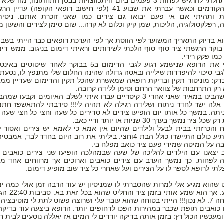
האחרון התחלתי להרגיש לפחות 3 פעמים ביום היתכווצויות בבטן התחתונה, מה 
בהריונות הקודמים וכאשר עברתי את שבוע 41 (לפי חישוב רופאי הקופה) עד
ות ותהיתי אם אי פעם יבואו גם צירים כמו שאני זוכרת אותם. ניסית
 רפלקסולוגיה, הליכות, שמן קיק וכלום לא קרה... שום סימן לצירים והשעון
ת בוקר הרגשתי ציר סוף סוף הלכתי לשירותים וראיתי דימום בניגוב. ממש די
כמו פקק רירי.
ב4 הערתי את הרופא שנישמע רגוע לגבי הדימום ב5 בבוקר לאחר שיטו
בי סיכוי להיפרדות שילייה ובאסה גדולה שהינה החלום שלי מתנפץ לו, נסעתי
דק: מוניטור תקין ובדיקת רופאה שמאשרת שהכל תקין והדימום שעדיין ממש
 רק התרחבות של צוואר הרחם וסימן ללידה קרובה.
אך לאחר שהבינו במאיר שאני אחרי 3 קיסריים עברו איתי לשלב האיומים וקבעו
אלה ישר לחדר ניתוח ושלידה רגילה לא תהיה לי!!! סירבתי להתאשפז חתמת
יתה. במשך כל אותו יום הופיעו צירים לא סדירים כל שעה וחצי כל חצי שעה ו
יר נמשך בערך 30 שניות או יותר ודיי כאב.
וח והכרזתי בבית לבעל ולילדים שהיום אין אמא כי לאמא יש צירים ואסור ל
באופן מפתיע כולם התיישרו כולל הבת 4וחצי. ביליתי את רוב היום בחדר לבד, 
ה על המיטה שמידי פעם ציר כואב מפלח בי.
 יצאנו עם הילדים להליכה של שעה שבמהלכה הופיעו שני צירים כואבים
 לפחות. כך נמשך הערב עם צירים כואבים וארוכים אך מרווחים אחד מה
 שהוא מגיע אלי למרות שהסברתי לו שמניסיון יש עוד הרבה זמן אולי כמה ימי
צורך שיגיע. אך הוא שמע א
פשוט לתת לי מוטיבציה.
 כואבים תופת שכבר במהירות הפכו לדחופים יותר. הרופא ביצעה עוד בדיקה
מעכשיו הכול רץ: בזמן אותה בדיקה יורדים לי המים אז יאללה נוסעים לבית חו