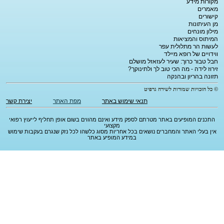
מקורות מידע
מאמרים
קישורים
מן העיתונות
מילון מונחים
המיתוס והמציאות
לעשות הר מתלולית עפר
ווידויים של רופא מיילד
חבל טבור כרוך: שעיר לעזאזל מושלם
זירוז לידה - מה הכי טוב לך ולתינוקך?
תזונה בהריון ובהנקה
© כל הזכויות שמורות לשירה גרפיט
תנאי שימוש באתר
מפת האתר
יצירת קשר
התכנים המופיעים באתר מטרתם לספק מידע ואינם מהווים בשום אופן תחליף לייעוץ רפואי
מקצועי
אין בעלי האתר והמחברים נושאים בכל אחריות מסוג כלשהו לכל נזק שנגרם בעקבות שימוש
במידע המופיע באתר