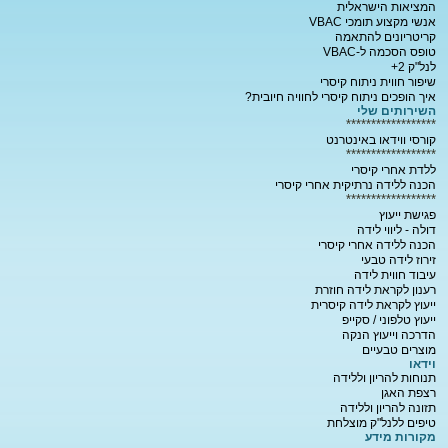
המציאות הישראלית
אנשי מקצוע תומכי VBAC
קריטריונים להתאמה
טופס הסכמה ל-VBAC
לנל"ק 2+
שיפור חווית ניתוח קיסרי
איך הופכים ניתוח קיסרי לחוויה חיובית?
השירותים שלי
******************
קורסי ווידאו באינטרנט
******************
ללדת אחרי קיסרי
הכנה ללידה נרתיקית אחרי קיסרי
******************
פגישת ייעוץ
דולה - ליווי לידה
הכנה ללידה אחרי קיסרי
זירוז לידה טבעי
עיבוד חווית לידה
רענון לקראת לידה חוזרת
ייעוץ לקראת לידה קיסרית
ייעוץ טלפוני / סקייפ
הדרכה וייעוץ הנקה
מוצרים טבעיים
וידאו
תנוחות להריון וללידה
רצפת האגן
תזונה להריון וללידה
טיפים ללנל"ק מוצלחת
מקורות מידע