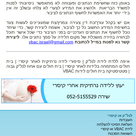
באופן כזה שחשיפת הנתונים ופענוחה לא מתאפשר. ניסיונותי לפנות
למשרד הבריאות ולהשיג את המידע לצערי לא צלחו ובשלב זה אין
בידי יותר את האפשרות לחשוף הנתונים לציבור.
אם יש בקהל עורך/כת דין צעירה ונמרץ/צת שמעוניינים לעשות צעד
בחשיפת המידע החשוב כל כך לציבור, אשמח ליצירת קשר, כדי שיחד
נוכל לחשוף את הנתונים העדכניים בפני הציבור כדי שכל אישר תוכל
לבחורה בחירה מושכלת של מקום הלידה על סמך נתונים אלו.
ליצירת
קשר נא לפנות במייל לכתובת
vbac.israel@gmail.com
איפה ללדת לידת לנל"ק | סיפורי לידה נרתיקית לאחר קיסרי | בית
חולים המתמחה בלידות לאחר קיסרי | בית חולים עם אחוז לנל"ק גבוה
| סטטיסטיקה בית חולים לידות VBAC
לנל"ק או קיסרי
העובדות
העלאת הסיכוי להצלחה
לידת VBAC או קיסרי
השוואת הסכנות