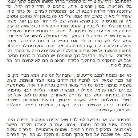
להסתובב ומרגישה צורך עז להסתגר בחדר כלשהו ולהכנס לתוך עצמי
בלי הפרעות. במיון זורמים איתי, ונותנים לי חדר לידה רגיל, עד
שיתפנה חדר הלידה הטבעית. אני מתמסרת לצירים, על כדור פיזיו
שעוזר לי מאוד. בשלב הזה אמא שלי מגיעה באופן לא מתוכנן ומשום
מה זה מרגיש לי נכון שהיא תהיה שם לידי יחד עם בן זוגי. משהו
בנוכחות שלה נתן לי בטחון. ההתקדמות היתה איטית, כל שעה בודקים
פתיחה אך אני עדיין על פתיחה 3. משהו בי מתחיל לפחד מעוצמת
הכאבים שעדיין מצפה לי בהמשך, ואני מתחילה לחשוב על אפידורל.
אמא שלי לא מוותרת לי, וגם המיילדת נכנסת לתמונה. אנחנו
מחליטים לחכות לבדיקת הפתיחה הבאה, והנה התקדמנו לפתיחה 4.
פתאום הרגשתי גל של אנרגיה והחלטתי שהולכים עם זה עד הסוף, בלי
אפידורל. יש משהו מתגמל בכך שאומנם יש התגברות ברמת הכאב,
אבל יש התקדמות בתהליך הלידה. הכאבים הם לא לחינם וזה מה
שנתן לי כוח.
כאן אני נכנסת למצב מדיטטיבי, ישובה על המיטה, אמא מצד ימין, בן
זוגי מצד שמאל, אני לוחצת את ידיהם בזמן הציר ונושמת, פשוט
נושמת פנימה ומדמיינת איך צוואר הרחם נפתח עוד ועוד. משתמשת
בצירים לכוח פנימי. המיילדת מבשרת שחדר הלידה תכף מתפנה,
אנחנו בפתיחה חמש. כבר צהריים מאוחרים. מתקדם לאט אבל אני
בשלי. מתעלמת ממה שקורה מבחוץ. תנועות מעגליות בישיבה
שלמדתי ביוגה שעשיתי בהריון הקודם, ובצירים דממה מוחלטת
ונשימות, רק נשימות.
בפתיחה שש אני מודיעה למיילדת שאני צריכה אמבטיה, צריכה מים,
צריכה שינוי סביבה מהותי. אנחנו עוברים למרכז הלידה היישר
לאמבטיה. מדליקים נרות ריחניים, שמנים ארומטיים, והצירים עולים
שלב. אני שוכבת על הצד בתוך המים וזו הקלה עצומה, אך הצירים