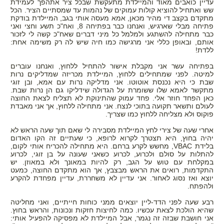
עדיין כואבים מאוד והמיילדת מתעקשת שבכל ציר אתהפך לעמידת
שש ואתחיל להוציא קולות עמוקים של נהמות עד שמסתיים הציר. הכל
מתקדם בקצב די מהיר מכאן, אמא מעסה אותי בגב, המיילדת בודקת
פתיחה מבלי שארגיש, ואנחנו כבר בפתיחה 8, ואח"כ תשע וחצי ואני
כבר מתחילה להשתגע ולמלמל כל מיני דברים שאח"כ קשה לי לזכור
אותם, ובאופן כללי אני מרגישה כמו חיה שיש לה רק משימה אחת:
ללדת!
בפתיחה עשר אני מקבלת אישור להתחיל ללחוץ, ואנחנו עוברים
למיטה. לפני שמתחילים ללחוץ, המיילדת מכריזה שמדליקים נרות
שבת כי היא נכנסת אוטוטו. אני מדליקה נרות עם אמא, ובן זוגי
מתקשר לאמא שלו ששומרת על הגדולה שידליקו גם הן נרות שבת.
כאן הפחד חוזר אלי. פחד עמוק שהתינוקת לא תצליח לצאת החוצה
לעולם ותשאר תקועה בתוכי לנצח. אני מתחילה ללחוץ, אך אני מאבדת
פוקוס ולא מצליחה ללחוץ כמו שצריך.
אחרי שעה של צירי לחץ המיילדת מסבירה לי שאם תוך שעה הראש לא
יהיה בחוץ, היא תצטרך לקרוא לרופא, כי שעתיים זה הקו האדום
בלידת
VBAC
, מחשש לקרע ברחם. היא מתחילה להכריח אותי לקום,
להתלות על סולם ולכרוע, לכרוע כשאני שעונה על בן זוגי, לכרוע
במקלחת עם טוש על הגב, רק להיות במאונך ולא במאוזן. יש
התקדמות, רואים את הראש מבצבץ, אך הוא מתקדם החוצה, כמעט
יוצא ואז נסוג לאחור. אני עדיין לא משחררת, עדיין מפחדת להקרע
ולהפתח.
רבע שעה לפני הדד-ליין יוצאים ממני כוחות חייתיים, ואני מחליטה
שהיא הולכת לצאת עכשיו. כמה לחיצות חזקות ונכונות, והראש בחוץ.
אני חושבת שבזה זה נגמר, אבל המיילדת לא מפסיקה להפעיל אותי: