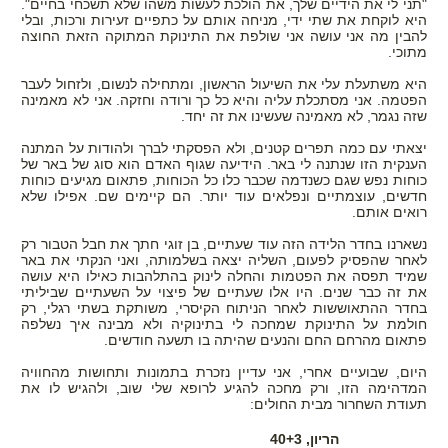
"תני לי את הידיים שלך, את הולכת לעשות משהו שלא תשכחי בחיים".
היא לוקחת את שתי ידי, מניחה אותם על כתפיים זעירות ורכות, ובלי
להבין מה אני עושה אני שולפת את התינוקת המתוקה הזאת החוצה
מתוכי.
היא משתעלת עלי את השיעול הראשון, ומתחילה לנשום, ולזחול לעבר
הפטמה. אני מסתכלת עליה והיא כל כך ורודה וחזקה. אני לא מאמינה
שזה נגמר, לא מאמינה שעשינו את זה יחד.
יצאתי עם כמה תפרים קטנים, ולא הפסקתי לברך ולהודות על המתנה
הענקית הזו שנתנה לי באר. הידיעה שגוף האדם הוא סוג של באר של
כוחות נפש שגם כשנדמה שכבר כלו כל הכוחות, פתאום מגיעים כוחות
חדשים, עוצמתיים ונפלאים עוד יותר. הם קיימים שם. אפילו שלא
רואים אותם.
נשארנו בחדר הלידה הזה עוד שעתיים, בן זוגי חתך את חבל הטבור רק
לאחר שהפסיק לפעום, השליה יצאה בשלמותה, ואני הנקתי את באר
שמיד תפסה את הפטמות והחלה לינוק בהתלהבות כאילו היא עושה
את זה כבר שנים. היו אלו שעתיים של פיצוי על השעתיים שביליתי
בחדר ההתאוששות לאחר הניתוח הקיסרי, משותקת בשתי רגלי, רק
חולמת על התינוקת שמחכה לי בתינוקיה ולא מבינה איך נשלפה
פתאום מהרחם החם והנעים שהיתה בו תשעה חודשים.
היום, שבועיים אחרי, אני עדיין נזכרת בתמונות ותחושות מהחוויה
המדהימה הזו, ורק מחכה להגיע לרופא שלי שוב, ולהגיש לו את
תעודת השחרור מבית החולים:
הריון, 40+3