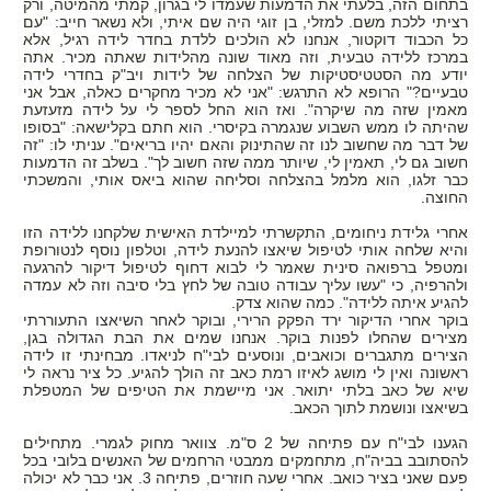
בתחום הזה, בלעתי את הדמעות שעמדו לי בגרון, קמתי מהמיטה, ורק
רציתי ללכת משם. למזלי, בן זוגי היה שם איתי, ולא נשאר חייב: "עם
כל הכבוד דוקטור, אנחנו לא הולכים ללדת בחדר לידה רגיל, אלא
במרכז ללידה טבעית, וזה מאוד שונה מהלידות שאתה מכיר. אתה
יודע מה הסטטיסטיקות של הצלחה של לידות ויב"ק בחדרי לידה
טבעיים?" הרופא לא התרגש: "אני לא מכיר מחקרים כאלה, אבל אני
מאמין שזה מה שיקרה". ואז הוא החל לספר לי על לידה מזעזעת
שהיתה לו ממש השבוע שנגמרה בקיסרי. הוא חתם בקלישאה: "בסופו
של דבר מה שחשוב לנו זה שהתינוק והאם יהיו בריאים". עניתי לו: "זה
חשוב גם לי, תאמין לי, שיותר ממה שזה חשוב לך". בשלב זה הדמעות
כבר זלגו, הוא מלמל בהצלחה וסליחה שהוא ביאס אותי, והמשכתי
החוצה.
אחרי גלידת ניחומים, התקשרתי למיילדת האישית שלקחנו ללידה הזו
והיא שלחה אותי לטיפול שיאצו להנעת לידה, וטלפון נוסף לנטורופת
ומטפל ברפואה סינית שאמר לי לבוא דחוף לטיפול דיקור להרגעה
ולהרפיה, כי "עשו עליך עבודה טובה של לחץ בלי סיבה וזה לא עמדה
להגיע איתה ללידה". כמה שהוא צדק.
בוקר אחרי הדיקור ירד הפקק הרירי, ובוקר לאחר השיאצו התעוררתי
מצירים שהחלו לפנות בוקר. אנחנו שמים את הבת הגדולה בגן,
הצירים מתגברים וכואבים, ונוסעים לבי"ח לניאדו. מבחינתי זו לידה
ראשונה ואין לי מושג לאיזו רמת כאב זה הולך להגיע. כל ציר נראה לי
שיא של כאב בלתי יתואר. אני מיישמת את הטיפים של המטפלת
בשיאצו ונושמת לתוך הכאב.
הגענו לבי"ח עם פתיחה של 2 ס"מ. צוואר מחוק לגמרי. מתחילים
להסתובב בביה"ח, מתחמקים ממבטי הרחמים של האנשים בלובי בכל
פעם שאני בציר כואב. אחרי שעה חוזרים, פתיחה 3. אני כבר לא יכולה