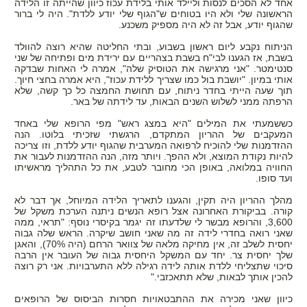
אחד לא הסכים לנסות וליילד אותי בלידת עכוז כיוון שהייתה זו הלידה
הראשונה שלי ולא היו בטוחים ש"הגוף שלי יודע ללדת". היה לי ברור
שהגוף יודע, אבל זה לא היה מספיק משכנע.
הניתוח נקבע ליום ראשון בשבוע, ובתי החליטה שהיא רוצה להוולד
בשבת, אז הגענו לבי"ח בשבת בצהריים עם ירידת מים ופתיחה של שני
סנטימטר. "אני מרגישה את הטוסיק שלה", אמרה לי האחות שבדקה
אותי במיון. "יושבת בול כמו שצריך ללידת עכוז", היא אמרה בחצי חיוך.
תוך שעה הייתי בחדר ניתוח, עם תחושת החמצה כל כך קשה, שלא
הרפתה ממני לשלוש השנים הבאות, עד לידתה של באר.
כששמעתי את המילים "היא במצג ראש" מפי הרופא שלי באחד
המעקבים של ההריון המתקדם, הרגשתי שזכיתי בלוטו. הנה
ההזדמנות שלי להוכיח לרפואה המערבית שהגוף יודע ללדת, וזו צריכה
להיות נקודת המוצא, ולא ההפך. ויותר מזה, הנה ההזדמנות לעבור את
החוויה במלואה, באופן הכי מחובר לטבע, את כל התהליך מראשיתו
ועד סופו.
מהלך ההריון היה תקין, והגענו לתאריך הלידה המיוחל, אך דבר לא
קורה. בביקורת האחרונה אצל רופא הנשים ניתנה הערכת משקל של
3,600, והרופא מבשר לי שלדעתו זה יגמר בקיסרי נוסף: "תראי, ממה
שאני רואה בחדרי לידה זה מה שאני חושב שיקרה. הראש שלה גבוה
יחסית לשלב זה, אין מחיקה מלאה של צוואר הרחם (היה 70%), והאגן
שלך יחסית צר. יחד עם המשקל היחסית גבוה של העובר אין הרבה
סיכוי שתצליחי ללדת אותה לידה רגילה ללא התערבויות. אני רק רוצה
להכין אותך לבאות, שלא תתאכזבי."
כיוון שאני מכירה את ההתבטאויות חסרות הביסוס של הרופאים