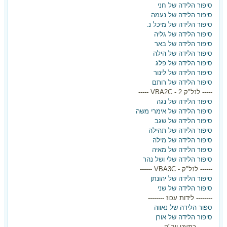
סיפור הלידה של חני
סיפור הלידה של נעמה
סיפור הלידה של מיכל נ.
סיפור הלידה של גליה
סיפור הלידה של באר
סיפור הלידה של הילה
סיפור הלידה של פלג
סיפור הלידה של לינור
סיפור הלידה של רותם
----- לנל"ק 2 - VBA2C -----
בלידה הקודמת ילדת בקיסרי
סיפור הלידה של נגה
סיפור הלידה של אימרי משה
ועכשיו את רוצה אחרת?
סיפור הלידה של שגב
סיפור הלידה של תהילה
ברוכה הבאה,
סיפור הלידה של מילה
סיפור הלידה של מאיה
הגעת למקום הנכון!
סיפור הלידה שלי ושל נהר
------ לנל"ק - VBA3C ------
הצטרפי עכשיו לאתר וקבלי את
סיפור הלידה של יהונתן
סיפור הלידה של שני
המדריך ללידה נרתיקית אחרי קיסרי -
-------- לידות עכוז --------
ספור הלידה של נאווה
בחינם!!!
סיפור הלידה של אורן
------- כמעט ויב"ק -------