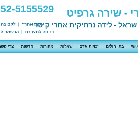
052-5155529
 - שירה גרפיט
עקבו אחריי
|
לקבוצה 
כניסה למערכת
|
הרשמה לא
ישי
בתי חולים
זכויות אדם
שאלות
מקורות
חדשות
צרי קשר