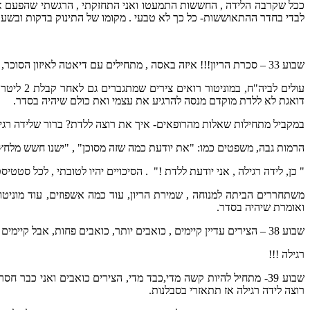
ככל שקרבה הלידה , החששות התמעטו ואני התחזקתי , הרגשתי שהפעם אני מו
לבדי בחדר ההתאוששות- כל כך לא טבעי . מקומו של התינוק בדקות ובשעו
שבוע 33 – סכרת הריון!!! איזה באסה , מתחילים עם דיאטה לאיזון הסוכר, בדיקות דם לאחר כל ארוחה , הלחץ קצת עולה... ואופס – צירים מוקדמים !!!
עולים לב
דואגת לא ללדת מוקדם מנסה להרגיע את עצמי ואת כולם שיהיה בסדר.
במקביל מתחילות שאלות מהרופאים- איך את רוצה ללדת? ברור שלידה רגילה
הרמות גבה, משפטים כמו: "את יודעת כמה שזה מסוכן" , "ישנו חשש מלחץ על
" כן, לידה רגילה , אני יודעת ללדת !" . הסיכויים יהיו לטובתי , לכל סטטי
משתחררים הביתה למנוחה , שמירת הריון, עוד כמה אשפוזים, עוד מוניטו
ואומרת שיהיה בסדר.
שבוע 38 – הצירים עדיין קיימים , כואבים יותר, כואבים פחות, אבל קיימים ללא הפסקה . אבל הכל בסדר,הסוכר מאוזן ,הערכת משקל טובה , העובר לא גדול מדי, ממשיכים בתוכנית- אני אלד לידה
רגילה !!!
שבוע 39- מתחיל להיות קשה מדי,כבד מדי, הצירים כואבים ואני כב
רוצה לידה רגילה אז תתאזרי בסבלנות.