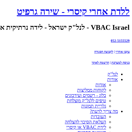
ללדת אחרי קיסרי - שירה גרפיט
VBAC Israel - לנל"ק ישראל - לידה נרתיקית אחרי קיסרי
052-5155529
עקבו אחריי
|
לקבוצה הסגורה
כניסה למערכת
|
הרשמה לאתר
לנל"ק
אודות
אודות
לקוחות ממליצות
בלוג - רשמים ועידכונים
טיפים ללנל"ק מוצלחת
גלריית תמונות
מה צריך לדעת?
העובדות
העלאת הסיכוי להצלחה
לידת VBAC או קיסרי