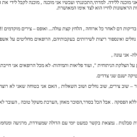
כנה ללידה. למדתי,התכוננתי ועכשיו אני מוכנה , מוכנה לקבל לידי את הת
ת הראשונות לחייו הוא לצד אימו המאושרת.
יה"ח, במוניטור רואים צירים שמתגברים גם לאחר קבלת 2 ליטר נוזלים ואינספור ריצות לשירותים בעקבותיה
- אני עונה ,
 הצלקת הניתוחית ", ועוד פליאות ותמיהות- לא מכל הרופאים אני חייבת לצ
סטיקה ישנם שני צדדים.
ר – שוב צירים, שוב נוזלים ושוב השאלות , האם אני בטוחה שאני לא רוצ
ר חסרת סבלנות . נמצאת בקשר כמעט יומי עם הדולה שמעודדת, מרגיעה ומנחמת