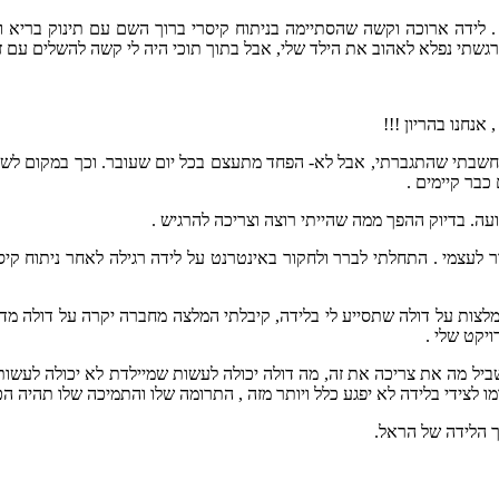
 . לידה ארוכה וקשה שהסתיימה בניתוח קיסרי ברוך השם עם תינוק בריא 
תי נפלא לאהוב את הילד שלי, אבל בתוך תוכי היה לי קשה להשלים עם זה ש
. חשבתי שהתגברתי, אבל לא- הפחד מתעצם בכל יום שעובר. וכך במקום ל
ה. בדיוק ההפך ממה שהייתי רוצה וצריכה להרגיש .
ר לעצמי . התחלתי לברר ולחקור באינטרנט על לידה רגילה לאחר ניתוח קיסרי
יה שלי . שבוע 28 מתחיל בבירור וקבלת המלצות על דולה שתסייע לי בלידה, קיבלתי המלצה מחב
יקט שלי .
בשביל מה את צריכה את זה, מה דולה יכולה לעשות שמיילדת לא יכולה לעשות ,
 לצידי בלידה לא יפגע כלל ויותר מזה , התרומה שלו והתמיכה שלו תהיה ה
ך הלידה של הראל.