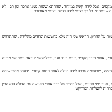
ומקסים, אבל לידה קשה במיוחד , שההתאוששות ממנו ארכה זמן רב . לא
נותחתי. כל כך רציתי לידה רגילה והייתי מאוכזבת.
שמוח על ההריון, הראש שלי היה מלא בחששות ופחדים מהלידה , שתתרחש
 , אחוזי סיכוי,סקרים,דעות בעד ונגד, וככל שאני קוראת יותר אני מבינה
רה יקרה על דולה מדהימה , שבעצמה עברה לידה רגילה לאחר ניתוח קיסרי . ידעתי אחרי שיחה
 ועוד מיני פנינים , אבל בסופו של דבר אחרי הפגישה עם הדולה הוא הבין
כרחית להצלחת הפרויקט.