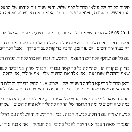
סיפור הלידה של עילאי מתחיל לפני שלוש וחצי שנים עם לידתו של הראל
ההתאוששות הפיזית , אלא הנפשית . בתור אמא תפקדתי בצורה נפלאה והרגש
26.05.2011 – מבינה שמאחר לי המחזור,בדיקה ביתית,שני פסים – מזל טוב , אנחנו בהריון !!!
אושר גדול... ואז בהלה. הטראומה מהלידה של הראל נותנת שוב אותותיה
רק בעוד 9 חודשים , יש עוד זמן, הרבה בדיקות לעבור בדרך – אבל הפחדים כבר קיימים .
עם כל יום שחלף הפחדים התעצמו, החששות גברו והפכתי לפחות ופחות רגוע
בדיוק בנקודה הזו, שהייתה כל כך קשה עבורי , הבנתי שרק אני יכולה לעזו
שאני יכולה לעשות זאת . אני אלד את התינוק שלי . אני אצליח, אני יכולה .
וכאן מתחיל פרויקט הלידה השני
אחת איתה שאם ישנו סיכוי עבורי ללדת, זה יהיה באמצעות הסיוע שלה לפרו
ועכשיו נשאר לי לשכנע את החצי שלי – יניב. כן, לא, לא יודע , לא מבין 
כמה שזה חשוב לי ומה התרומה של הדולה לתהליך ולא פחות חשוב – שמקומו
פגישה שנייה עם הדולה, פגישת הכנה , בכי , התרגשות וההשלמה עם תהלי
הפנמתי שאת העבר אני חייבת להכיל בתוכי ואת העתיד – אני אבנה אותו .