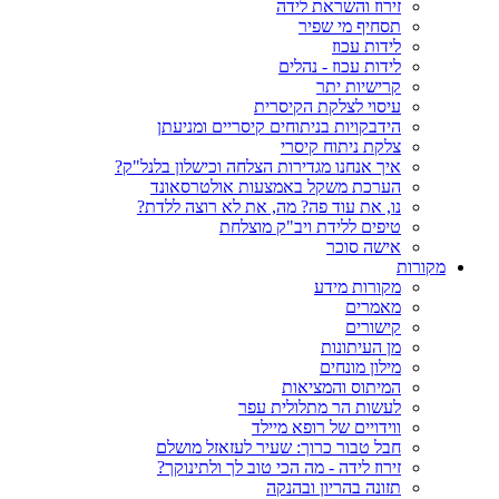
זירוז והשראת לידה
תסחיף מי שפיר
לידות עכוז
לידות עכוז - נהלים
קרישיות יתר
עיסוי לצלקת הקיסרית
הידבקויות בניתוחים קיסריים ומניעתן
צלקת ניתוח קיסרי
איך אנחנו מגדירות הצלחה וכישלון בלנל"ק?
הערכת משקל באמצעות אולטרסאונד
נו, את עוד פה? מה, את לא רוצה ללדת?
טיפים ללידת ויב"ק מוצלחת
אישה סוכר
מקורות
מקורות מידע
מאמרים
קישורים
מן העיתונות
מילון מונחים
המיתוס והמציאות
לעשות הר מתלולית עפר
ווידויים של רופא מיילד
חבל טבור כרוך: שעיר לעזאזל מושלם
זירוז לידה - מה הכי טוב לך ולתינוקך?
תזונה בהריון ובהנקה