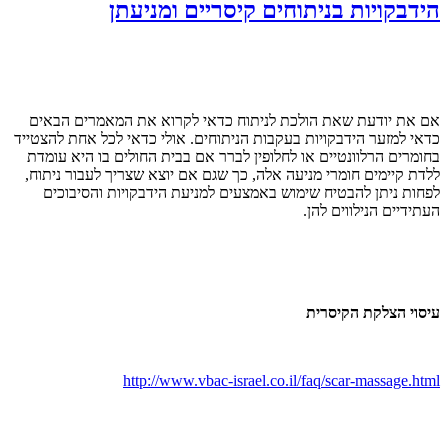
הידבקויות בניתוחים קיסריים ומניעתן
אם את יודעת שאת הולכת לניתוח כדאי לקרוא את המאמרים הבאים
כדאי למזער הידבקויות בעקבות הניתוחים. אולי כדאי לכל אחת להצטייד
בחומרים הרלוונטיים או לחלופין לברר אם בבית החולים בו היא עומדת
ללדת קיימים חומרי מניעה אלה, כך שגם אם יוצא שצריך לעבור ניתוח,
לפחות ניתן להבטיח שימוש באמצעים למניעת הידבקויות והסיבוכים
העתידיים הנילווים להן.
עיסוי הצלקת הקיסרית
http://www.vbac-israel.co.il/
faq/scar-massage.html