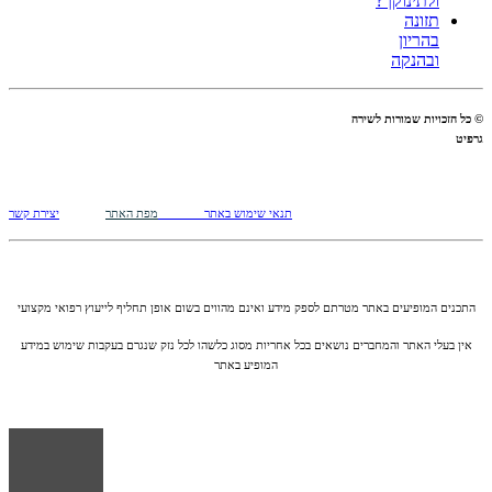
ולתינוקך?
תזונה
בהריון
ובהנקה
© כל הזכויות שמורות לשירה
גרפיט
תנאי שימוש באתר
מפת האתר
יצירת קשר
התכנים המופיעים באתר מטרתם לספק מידע ואינם מהווים בשום אופן תחליף לייעוץ רפואי מקצועי
אין בעלי האתר והמחברים נושאים בכל אחריות מסוג כלשהו לכל נזק שנגרם בעקבות שימוש במידע
המופיע באתר