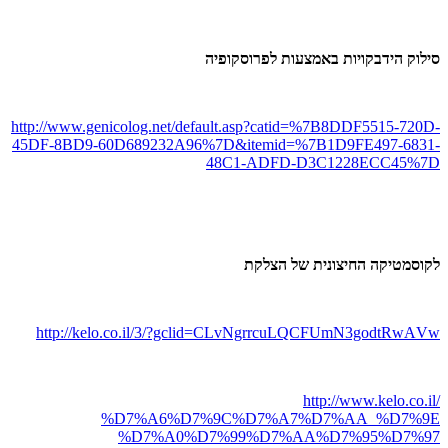
סילוק הידבקויות באמצעות לפרוסקופיה
http://www.genicolog.net/
default.asp?catid=%7B8DDF5515-7
20D-
45DF-8BD9-60D689232A96%7D&
itemid=%7B1D9FE497-6831-
48C1-A
DFD-D3C1228ECC45%7D
לקוסמטיקה החיצונית של הצלקת
http://kelo.co.il/3/
?gclid=CLvNgrrcuLQCFUmN3godtRwA
Vw
http://www.kelo.co.il/
%D7%A6%D7%9C%D7%A7%D7%AA_%D7%9E
%D7%A0%D7%99%D7%AA%D7%95%D7%97