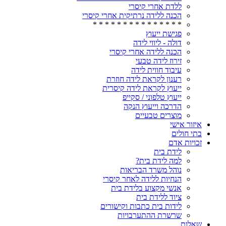
ללדת אחרי קיסרי
הכנה ללידה נרתיקית אחרי קיסרי
* * * * * * * * * * * * * * *
פגישת ייעוץ
דולה - ליווי לידה
הכנה ללידה אחרי קיסרי
זירוז לידה טבעי
עיבוד חווית לידה
רענון לקראת לידה חוזרת
ייעוץ לקראת לידה קיסרית
ייעוץ טלפוני / סקייפ
הדרכה וייעוץ הנקה
מוצרים טבעיים
איזור אישי
בתי חולים
זכויות אדם
לידת בית
למה לידת בית?
נוהל משרד הבריאות
הנחיות ללידה לאחר קיסרי
אנשי מקצוע בלידת בית
ציוד ללידת בית
לידות בית כתבות וקישורים
שרשרת ההתערבויות
שאלות