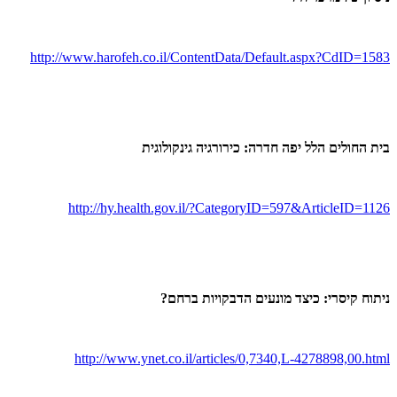
http://www.harofeh.co.il/
ContentData/
Default.aspx?CdID=1583
בית החולים הלל יפה חדרה: כירורגיה גינקולוגית
http://hy.health.gov.il/
?CategoryID=597&ArticleID=1126
ניתוח קיסרי: כיצד מונעים הדבקויות ברחם?
http://www.ynet.co.il/
articles/
0,7340,L-4278898,00.html