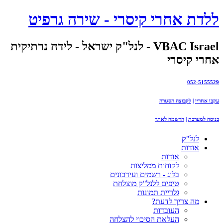
ללדת אחרי קיסרי - שירה גרפיט
VBAC Israel - לנל"ק ישראל - לידה נרתיקית
אחרי קיסרי
052-5155529
עקבו אחריי
|
לקבוצה הסגורה
כניסה למערכת
|
הרשמה לאתר
לנל"ק
אודות
אודות
לקוחות ממליצות
בלוג - רשמים ועידכונים
טיפים ללנל"ק מוצלחת
גלריית תמונות
מה צריך לדעת?
העובדות
העלאת הסיכוי להצלחה