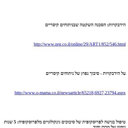
הידבקויות: הסכנה השקטה שבניתוחים קיסריים
http://www.nrg.co.il/online/
29/ART1/852/546.html
על הידבקויות - סיבוך נפוץ של ניתוחים קיסריים
http://www.o-mama.co.il/
newsarticle/
65218,6927,23794.aspx
טיפול בגישה לפרוסקופית של סיבוכים גינקולוגיים מלפרוסקופיה: 5 שנות
ניסיון של מרכז יחיד