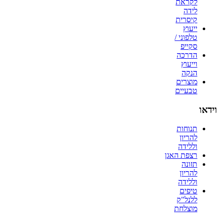
לקראת
לידה
קיסרית
ייעוץ
טלפוני /
סקייפ
הדרכה
וייעוץ
הנקה
מוצרים
טבעיים
וידאו
תנוחות
להריון
וללידה
רצפת האגן
תזונה
להריון
וללידה
טיפים
ללנל"ק
מוצלחת