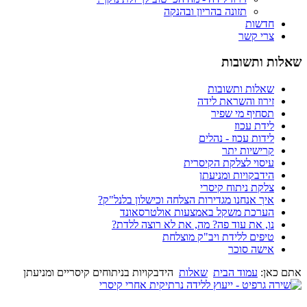
תזונה בהריון ובהנקה
חדשות
צרי קשר
שאלות ותשובות
שאלות ותשובות
זירוז והשראת לידה
תסחיף מי שפיר
לידת עכוז
לידות עכוז - נהלים
קרישיות יתר
עיסוי לצלקת הקיסרית
הידבקויות ומניעתן
צלקת ניתוח קיסרי
איך אנחנו מגדירות הצלחה וכישלון בלנל"ק?
הערכת משקל באמצעות אולטרסאונד
נו, את עוד פה? מה, את לא רוצה ללדת?
טיפים ללידת ויב"ק מוצלחת
אישה סוכר
אתם כאן:
עמוד הבית
שאלות
הידבקויות בניתוחים קיסריים ומניעתן