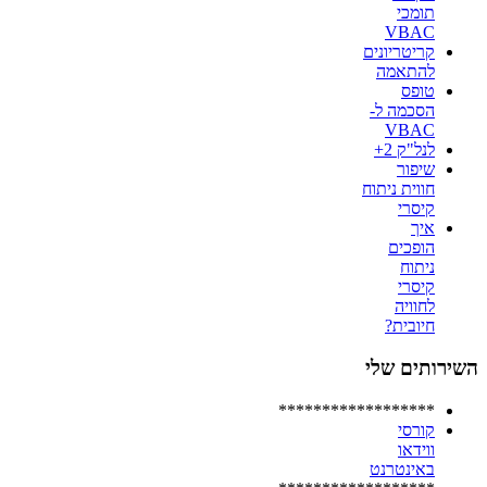
תומכי
VBAC
קריטריונים
להתאמה
טופס
הסכמה ל-
VBAC
לנל"ק 2+
שיפור
חווית ניתוח
קיסרי
איך
הופכים
ניתוח
קיסרי
לחוויה
חיובית?
השירותים שלי
******************
קורסי
ווידאו
באינטרנט