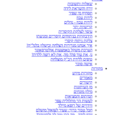
שאלות ותשובות
זירוז והשראת לידה
תסחיף מי שפיר
לידות עכוז
לידות עכוז - נהלים
קרישיות יתר
עיסוי לצלקת הקיסרית
הידבקויות בניתוחים קיסריים ומניעתן
צלקת ניתוח קיסרי
איך אנחנו מגדירות הצלחה וכישלון בלנל"ק?
הערכת משקל באמצעות אולטרסאונד
נו, את עוד פה? מה, את לא רוצה ללדת?
טיפים ללידת ויב"ק מוצלחת
אישה סוכר
מקורות
מקורות מידע
מאמרים
קישורים
מן העיתונות
מילון מונחים
המיתוס והמציאות
לעשות הר מתלולית עפר
ווידויים של רופא מיילד
חבל טבור כרוך: שעיר לעזאזל מושלם
זירוז לידה - מה הכי טוב לך ולתינוקך?