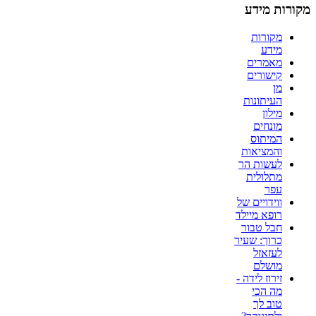
מקורות מידע
מקורות
מידע
מאמרים
קישורים
מן
העיתונות
מילון
מונחים
המיתוס
והמציאות
לעשות הר
מתלולית
עפר
ווידויים של
רופא מיילד
חבל טבור
כרוך: שעיר
לעזאזל
מושלם
זירוז לידה -
מה הכי
טוב לך