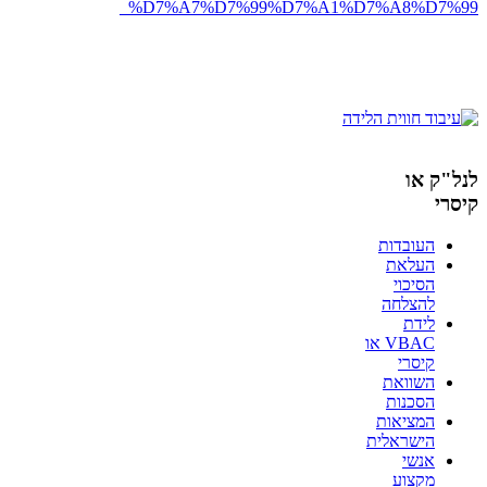
_%D7%A7%D7%99%D7%A1%D7%A8%D7%9
9
לנל"ק או
קיסרי
העובדות
העלאת
הסיכוי
להצלחה
לידת
VBAC או
קיסרי
השוואת
הסכנות
המציאות
הישראלית
אנשי
מקצוע