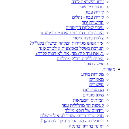
זירוז והשראת לידה
תסחיף מי שפיר
לידות עכוז
לידות עכוז - נהלים
קרישיות יתר
עיסוי לצלקת הקיסרית
הידבקויות בניתוחים קיסריים ומניעתן
צלקת ניתוח קיסרי
איך אנחנו מגדירות הצלחה וכישלון בלנל"ק?
הערכת משקל באמצעות אולטרסאונד
נו, את עוד פה? מה, את לא רוצה ללדת?
טיפים ללידת ויב"ק מוצלחת
אישה סוכר
מקורות
מקורות מידע
מאמרים
קישורים
מן העיתונות
מילון מונחים
המיתוס והמציאות
לעשות הר מתלולית עפר
ווידויים של רופא מיילד
חבל טבור כרוך: שעיר לעזאזל מושלם
זירוז לידה - מה הכי טוב לך ולתינוקך?
תזונה בהריון ובהנקה