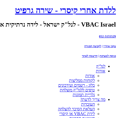
ללדת אחרי קיסרי - שירה גרפיט
VBAC Israel - לנל"ק ישראל - לידה נרתיקית אחרי קיסרי
052-5155529
עקבו אחריי
|
לקבוצה הסגורה
כניסה למערכת
|
הרשמה לאתר
לנל"ק
אודות
אודות
לקוחות ממליצות
בלוג - רשמים ועידכונים
טיפים ללנל"ק מוצלחת
גלריית תמונות
מה צריך לדעת?
העובדות
העלאת הסיכוי להצלחה
לידת VBAC או קיסרי