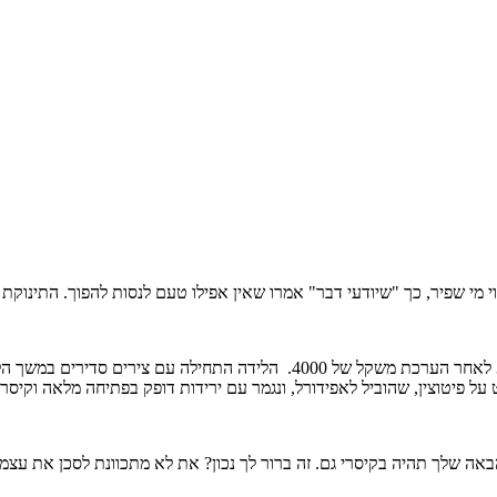
 "שיודעי דבר" אמרו שאין אפילו טעם לנסות להפוך. התינוקת נולדה במשקל 3980 שמנמונת
שנה ועשרה חודשים אחריה נולדה עוד תינוקת בקיסרי חירום במשקל 3500 לאחר הערכ
ל פיטוצין, שהוביל לאפידורל, ונגמר עם ירידות דופק בפתיחה מלאה וקיסרי
ה שלך תהיה בקיסרי גם. זה ברור לך נכון? את לא מתכוונת לסכן את עצמך