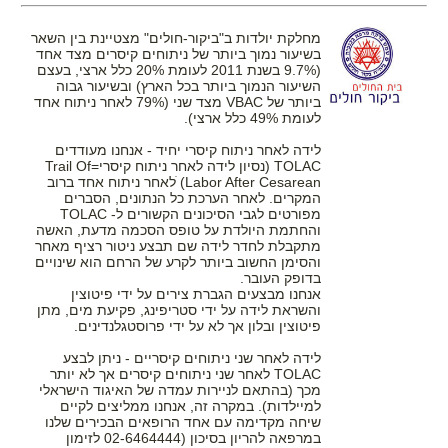
בחינם!!!
מחלקת יולדות ב"ביקור-חולים" מצטיינת בין השאר
בשיעור נמוך ביותר של ניתוחים קיסרים מצד אחד
(9.7% בשנת 2011 לעומת 20% כלל ארצי, בעצם
השיעור הנמוך ביותר בכל הארץ) ובשיעור גבוה
ביותר של VBAC מצד שני (79% לאחר ניתוח אחד
לעומת 49% כלל ארצי).
לידה לאחר ניתוח קיסרי יחיד - אנחנו מעודדים
TOLAC (נסיון לידה לאחר ניתוח קיסרי=Trail Of
Labor After Cesarean) ׂלאחר ניתוח אחד ברוב
המקרים. לאחר הערכת כל הנתונים, הסברים
מפורטים לגבי הסיכונים הקשורים ל- TOLAC
והחתמת היולדת על טופס הסכמה מדעת, האשה
מתקבלת לחדר לידה שם תבצע ניטור רציף מאחר
והסימן החשוב ביותר לקרע של הרחם הוא שינויים
בדופק העובר.
אנחנו מבצעים הגברת צירים על ידי פיטוצין
והשראת לידה על ידי סטריפינג, פקיעת מים, מתן
פיטוצין ובלון אך לא על ידי פרוסטגלנדינים.
לידה לאחר שני ניתוחים קיסריים - ניתן לבצע
TOLAC לאחר שני ניתוחים קיסרים אך לא יותר
מכך (בהתאם לניירות עמדה של האיגוד הישראלי
למיילדות). במקרה זה, אנחנו ממליצים לקיים
שיחה מקדימה עם אחד הרופאים הבכירים שלנו
במרפאה להריון בסיכון (02-6464444 לזימון