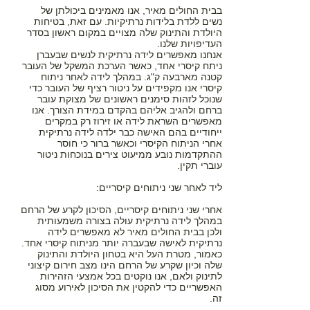
בבית החולים מאיר, אנו מאמינים ביכולתן של
נשים ללדת בלידות נרתיקיות. עם זאת, בטיחות
היולדת והתינוק שלה מצויים במקום ראשון בסדר
העדיפויות שלנו.
אנחנו מאפשרים לידה נרתיקית לנשים שבעברן
ניתח קיסרי אחד, כאשר הערכת המשקל של העובר
קטנה מארבעה ק"ג. במהלך לידה לאחר ניתוח
קיסרי אנו מקפידים על ניטור רציף של העובר כדי
שנוכל לזהות סימנים ראשונים של מצוקת עובר
ברחם ולהגיב אליהם בהקדם במידת הצורך. אנו
מאפשרים השראת לידה או זירוז רק במקרים
ייחודיים בהם האישה כבר ילדה לידה נרתיקית
אחרי הניתוח הקיסרי וכאשר ברור כי חוסר
ההתקדמות נובע ממיעוט צירים בנוכחות ניטור
עוברי תקין.
ליד לאחר שני ניתוחים קיסריים:
אחרי שני ניתוחים קיסריים, הסיכון לקרע של הרחם
במהלך לידה נרתיקית עולה בצורה משמעותית
ולכן בבית החולים מאיר לא מאפשרים לידה
נרתיקית לאישה שבעברה יותר מניתוח קיסרי אחד.
כאמור, מטרת העל היא בטחון היולדת והתינוק
שלה וכיון שקרע של הרחם הינו מצב חירום קיצוני
לתינוק ולאם, אנו נוקטים בכל אמצעי הזהירות
האפשריים כדי להקטין את הסיכון לאירוע מסוג
זה.