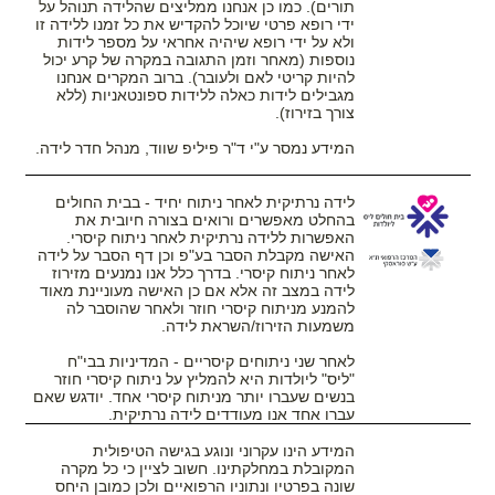
תורים). כמו כן אנחנו ממליצים שהלידה תנוהל על
ידי רופא פרטי שיוכל להקדיש את כל זמנו ללידה זו
ולא על ידי רופא שיהיה אחראי על מספר לידות
נוספות (מאחר וזמן התגובה במקרה של קרע יכול
להיות קריטי לאם ולעובר). ברוב המקרים אנחנו
מגבילים לידות כאלה ללידות ספונטאניות (ללא
צורך בזירוז).
המידע נמסר ע"י ד"ר פיליפ שווד, מנהל חדר לידה.
לידה נרתיקית לאחר ניתוח יחיד - בבית החולים
בהחלט מאפשרים ורואים בצורה חיובית את
האפשרות ללידה נרתיקית לאחר ניתוח קיסרי.
האישה מקבלת הסבר בע"פ וכן דף הסבר על לידה
לאחר ניתוח קיסרי. בדרך כלל אנו נמנעים מזירוז
לידה במצב זה אלא אם כן האישה מעוניינת מאוד
להמנע מניתוח קיסרי חוזר ולאחר שהוסבר לה
משמעות הזירוז/השראת לידה.
לאחר שני ניתוחים קיסריים - המדיניות בבי"ח
"ליס" ליולדות היא להמליץ על ניתוח קיסרי חוזר
בנשים שעברו יותר מניתוח קיסרי אחד. יודגש שאם
עברו אחד אנו מעודדים לידה נרתיקית.
המידע הינו עקרוני ונוגע בגישה הטיפולית
המקובלת במחלקתינו. חשוב לציין כי כל מקרה
שונה בפרטיו ונתוניו הרפואיים ולכן כמובן היחס