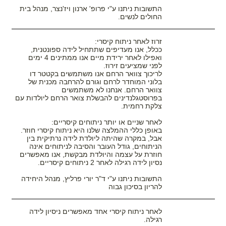
התשובות ניתנו ע"י פרופ' ארנון ויז'נצר, מנהל בית
החולים לנשים.
זרוז לאחר ניתוח קיסרי:
ככלל, אנו מעדיפים שתתחיל לידה ספונטנית,
ואפילו לאחר ירידת מיים אנו ממתינים 4 ימים
לפני שמציעים זירוז.
לריכוך צוואר הרחם אנו משתמשים בקטטר דו
בלוני המוחדר לרחם וגורם להרחבה מכנית של
צוואר הרחם. אנחנו לא משתמשים
בפרוסטגלנדינים להבשלת צואר הרחם ליולדות עם
צלקת רחמית.
לאחר שניים או יותר ניתוחים קיסריים:
באופן כללי ההמלצה שלנו היא ניתוח קיסרי חוזר.
אבל, במקרה שהיתה ליולדת לידה נרתיקית בין
הניתוחים, גודל העובר והסיבה לניתוחים אינה
חוזרת על עצמה והיולדת מבקשת, אנו מאפשרים
נסיון לידה רגילה לאחר 2 ניתוחים קיסריים.
התשובות ניתנו ע"י ד"ר יורי פרליץ, מנהל היחידה
להריון בסיכון גבוה
לאחר ניתוח קיסרי אחד מאפשרים ניסיון לידה
רגילה.