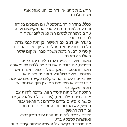
התשובות ניתנו ע"י ד"ר בני חן, מנהל אגף
נשים-יולדות.
ככלל, בחדר לידה ביוספטל, אנו תומכים בלידה
נרתיקית לאחר ניתוח קיסרי. אנו מקיימים ועדה
טרום ניתוחית לנשים המופנות לקביעת תור
לניתוח קיסרי.
בועדה אנו דנים עם האישה ובן זוגה לגבי צורת
הלידה. בודקים את מהלך ההריון, סיבת הניתוח
קיסרי קודם, הערכת משקל עובר ומיקום שליה
באולטרה סאונד.
כאשר היולדת מגיעה לחדר לידה עם צירים
סדירים, אנו בודקים את סיכוייה ללדת על פי גובה
ראש, התבססות באגן ובשלות צואר .אם הראש
מבוסס, וצואר בשל ולא מופיעים צירים או
שהצירים חלשים, אנו שוקלים פקיעת מים לגרימת
זירוז לידה או מזליפים פיטוצין תוך השגחה של
רופא ומעקב צמוד.
החלטה על ניתוח קיסרי חוזר, צריכה להיות עם
אינדיקציה מיילדותית, (עובר גדול מעל 4 ק"ג, או
כאשר מופיעים צירים סדירים אך הראש גבוה
חופשי, לא מבוסס ואין התקדמות בפתיחה
ובירידת הראש).
יולדת צריכה להיות מנוטרת עקב סיכון לקרע
ואפשרות לסבל עוברי.
אנו מכבדים בקשה של האישה לניתוח קיסרי חוזר.