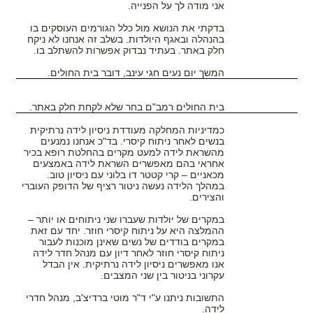
אני מודה לך על הפנייה.
בדקתי את הנושא מול כלל הגורמים העוסקים בו
בהנהלה ובאגף היולדות. בשלב זה אנחנו לא ניקח
חלק באתר. בעתיד נבדוק אפשרות להשתלב בו.
המשך יום נעים חגי עינב, דובר בית החולים.
בית החולים רמב"ם בחר שלא לקחת חלק באתר.
כמדיניות המחלקה מעודדת ניסיון לידה נרתיקית
בנשים לאחר ניתוח קיסרי. בד"כ אנחנו נמנעים
מהשראת לידה למעט מקרים בהחלטת רופא בכיר
אחראי בהם מאפשרים השראת לידה באמצעים
מכאניים – קרי קטטר דו בלוני עם ניסיון טוב.
במהלך הלידה נעשה ניטור רציף של הדופק העוברי
והצירים.
במקרים של יולדות שעברו שני ניתוחים או יותר –
ההמלצה היא על ניתוח קיסרי חוזר. יחד עם זאת
במקרים בודדים של נשים שאינן מוכנות לעבור
ניתוח קיסרי חוזר לאחר דיון עם מנהל חדר לידה
אנו מאפשרים ניסיון לידה נרתיקית. אין הבדל
עקרוני בניטור בין שני המצבים.
התשובות ניתנו ע"י ד"ר מוטי ברדיצ'ב, מנהל חדרי
לידה.