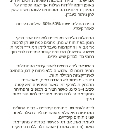
אם יש צורך בזירוז מסיבות רפואיות נותנים זירוזים
באופן דומה ללידות רגילות אך ישנה הקפדה על
המינון. המינונים הם מופחתים לעומת נשים שאין
להן ניתוח בעברן.
בבית החולים ישנם 50%-60% הצלחה בלידות
לאחר קיסרי.
התנהלות הלידה: מקפידים לעקבים אחר פרקי
הזמן בפתיחות שונות, מחכים כמה שניתן לחכות
אך אם אין התקדמות מעבר לזמן המוגדר (למרות
שישנה גמישות) מכניסים קטטר למדידת לחץ תוך
רחמי כדי לבדוק שיש צירים.
בהשראת לידה בנשים לאחר קיסרי ההתנהלות
תהיה דומה לזו שבנשים ללא ניתוח קודם, בהתאם
לאינדיקציות המיילדותיות.
ניטור - מוניטור לא בהכרח רציף, מאפשרים
התנתקות לפרקי זמן כאשר הפתיחה היא קטנה
סביב 3-4 ס"מ. כאשר הצירים תכופים והפתיחה
מתקדמת היולדת תהיה מחוברת למוניטור באופן
רציף.
לידה לאחר שני ניתוחים קיסריים - בבית החולים
המדיניות היא שלא מאפשרים לידה רגילה לאחר
שני ניתוחים קיסריים.
לעומת זאת, אם תגיע אישה בפתיחה מתקדמת
מאוד (פתיחה גמורה) יאפשרו לה ללדת נרתיקית.