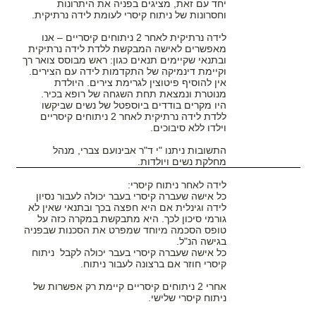
יחד עם זאת, מציגים בפניה את היתרונות
וחסרונות של ניתוח קיסרי לעומת לידה נרתיקית.
לידה נרתיקית לאחר 2 ניתוחים קיסריים – אנו
מאפשרים לאישה המבקשת ללדת לידה נרתיקית
ובתנאי שקיימים תנאים כגון: ראש מבוסס צואר רך
וקיימת דינמיקה של התקדמות לידה עם הצירים.
אין להוסיף פיטוצין לגרימת צירים. היולדת
מנוטרת ונמצאת תחת השגחה של רופא בכיר.
היו מקרים בודדים ביוספטל של נשים שביקשו
ללדת לידה נרתיקית לאחר 2 ניתוחים קיסריים
וילדו ללא סיבוכים.
התשובות ניתנו "י ד"ר אבינועם צברי, מנהל
מחלקת נשים ויולדות.
לידה לאחר ניתוח קיסרי:
כל אישה שעברה קיסרי בעבר יכולה לעבור נסיון
לידה וגינלית אם היא חפצה בכך ובתנאי שאין לא
גורמי סיכון לכך. היא מתבקשת במקרה כזה על
טופס הסכמה מיוחד שמפרט את הסכנות שבפניה
בגישה הנ"ל.
כל אישה שעברה קיסרי בעבר יכולה לקבל ניתוח
קיסרי חוזר אם ברצונה לעבור ניתוח.
אחרי 2 ניתוחים קיסריים קיימת רק אפשרות של
ניתוח קיסרי שלישי.