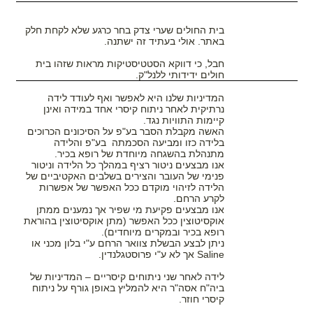
בית החולים שערי צדק בחר כרגע שלא לקחת חלק
באתר. אולי בעתיד זה ישתנה.
חבל, כי דווקא הסטטיסטיקות מראות שזהו בית
חולים ידידותי ללנל"ק.
המדיניות שלנו היא לאפשר ואף לעודד לידה
נרתיקית לאחר ניתוח קיסרי אחד במידה ואינן
קיימות התוויות נגד.
האשה מקבלת הסבר בע"פ על הסיכונים הכרוכים
בלידה כזו ומביעה הסכמתה בע"פ והלידה
מתנהלת בהשגחה מיוחדת של רופא בכיר.
אנו מבצעים ניטור רציף במהלך כל הלידה וניטור
פנימי של העובר והצירים בשלבים האקטיביים של
הלידה לזיהוי מוקדם ככל האפשר של אפשרות
לקרע הרחם.
אנו מבצעים פקיעת מי שפיר אך נמענים ממתן
אוקסיטוצין ככל האפשר (מתן אוקסיטוצין בהוראת
רופא בכיר ובמקרים מיוחדים).
ניתן לבצע הבשלת צוואר הרחם ע"י בלון מכני או
Saline אך לא ע"י פרוסטגלנדין.
לידה לאחר שני ניתוחים קיסריים – המדיניות של
ביה"ח אסה"ר היא להמליץ באופן גורף על ניתוח
קיסרי חוזר.