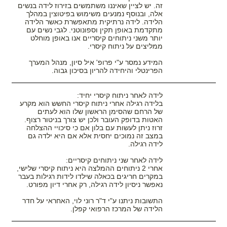
זה. יש לציין שאיננו משתמשים בזירוז לידה בנשים
אלה, ובנוסף נמנעים משימוש בפיטוצין במהלך
הלידה. לידה נרתיקית מתאפשרת כאשר הלידה
מתקדמת באופן תקין וספונוטני. לגבי נשים עם
יותר משני ניתוחים קיסריים אנו באופן מוחלט
ממליצים על ניתוח קיסרי.
המידע נמסר ע"י פרופ' איל סיון, מנהל המערך
הפרינטלי והיחידה להריון בסיכון גבוה.
לידה לאחר ניתוח קיסרי יחיד:
בלידה רגילה אחרי ניתוח קיסרי החשש הוא מקרע
של הרחם שהסימן הראשון שלו הוא לעתים
האטות בדופק העובר ולכן יש צורך בניטור רצוף.
זרוז ניתן לעשות עם בלון אם כי סיכויי ההצלחה
במצב זה נמוכים יחסית אלא אם היא ילדה גם
לידה רגילה.
לידה לאחר שני ניתוחים קיסריים:
אחרי 2 ניתוחים ההמלצה היא ניתוח קיסרי שלישי,
במקרים חריגים בכאלה שילדו לידות רגילות בעבר
נאפשר ניסיון לידה רגילה, רק אחרי דיון מפורט.
התשובות ניתנו ע"י ד"ר רוני לוי, האחראי על חדר
הלידה של המרכז הרפואי קפלן.