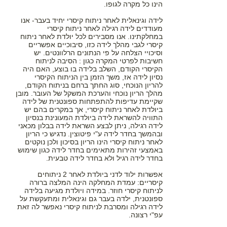
הינו כל מקרה לגופו.
לידה וגינאלית לאחר ניתוח קיסרי יחיד בעבר- אנו
מעודדים לידה רגילה לאחר ניתוח קיסרי
במחלקתינו. אנו מסבירים לכל יולדת לאחר ניתוח
קיסרי לגבי מהלך לידה כזו, סיבוכיים אפשריים
וסיכויי הצלחה על פי הנתונים הרלוונטים. יש
חשיבות לפרטי המקרה כגון : הסיבה לניתוח
הקיסרי הקודם, השלב בלידה בו בוצע, האם היה
נסיון לידה אז, משך הזמן בין הניתוח הקיסרי
להריון הנוכחי, סוג החתך ברחם בניתוח הקודם,
מהלך הריון נוכחי והערכת המשקל של העובר. מובן
שקיימת עדיפות להתפתחות ספונטנית של לידה
ביולדת לאחר ניתוח קיסרי, אך במקרים בהם יש
התוויה להשראת לידה ביולדת המעונינת בנסיון
לידה רגילה, ניתן לבצע השראת לידה בבלון מכאני
ובהמשך בחדר לידה ע"י פיטוצין. נדגיש כי הריון
לאחר ניתוח קיסרי הינו הריון בסיכון ולכן נוקטים
באמצעי זהירות מתאימים בחדר לידה כגון שימוש
בחדר לידה רגיל ולא בחדר לידה טבעית.
אפשרות ילוד לדני ביולדת לאחר 2 ניתוחים
קיסריים: עמדת המחלקה הינה המלצה ברורה
לניתוח קיסרי חוזר. במידה ויולדת מגיעה בלידה
ספונטנית, ילדה בעבר גם וגינאלית ומתעקשת על
לידה רגילה ומסרבת לניתוח קיסרי נאפשר לה זאת
עפ"י רצונה.