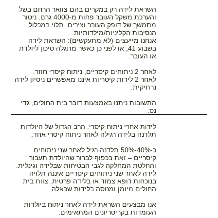
השראת לידה רק במקרים בהם צוואר הרחם בשל
והערכת משקל העובר פחות מ-4000 גרם. ניטור
מתמשך של דופק העובר וצירים. תלוי במכלול
הנסיבות הקליניות/מילדותיות.
אנחנו מייעצים (לא מתעקשים): השראת לידה
בשבוע 41, או לפני כן כאשר מתגלה סיכון ליולדת
או העובר.
לאחר 2 ניתוחים קיסריים, ניתוח קיסרי חוזר.
לאחר 2 לידות קיסריות איננו מאפשרים ניסיון לידה
נרתיקית.
התשובות ניתנו באמצעות דובר בית החולים, גדי
נס.
לידות אחרי ניתוח קיסרי. הרב הגדול של היולדות
תלדנה בלידה רגילה לאחר ניתוח קיסרי אחד.
כ-40%-50% תלדנה רגיל לאחר שני ניתוחים
קיסריים – זאת בכפוף לברור שהיולדת תעבור
והחלטת המחלקה לגבי הבטיחות שבלידה וגינלית.
לידה לאחר שני ניתוחים קיסריים איננה תלויה
בנוכחות רופא צמוד או בלידה פרטית. צוות בית
החולים מיומן ומנוסה בלידות שכאלה.
אנו מבצעים השראת לידה לאחר ניתוח ביולדות
העומדות בקריטריונים המתאימים.