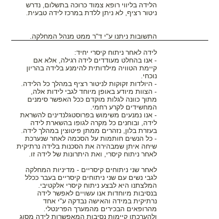
הלידה בליווי רופא צמוד כרוכה בתשלום, נדרש
ניטור רציף, לא ניתן ללדת במרכז לידה טבעית.
התשובות ניתנו ע"י ד"ר ממט מנהל המחלקה.
לידה לאחר ניתוח קיסרי יחיד:
- אנו בהחלט מעודדים לידה רגילה, אלא אם
קיימת הטוויה מילדותית להימנע בלידה בהריון
נוכחי.
- היולדות זקוקות לניטור רציף במהלך כל הלידה.
- הצוות מיודע באופן מיוחד לגבי לידות אלה,
מתוך כוונה לגלות מוקדם ככל האפשר סימנים
המחשידים לקרע רחמי.
- אנו נמנעים משימוש בפרוסטגלנדינים להשראת
לידה, ובוחנים כל מקרה לגופו בהשארת לידה
בעזרת בלון, נזהרים ממתן פיטוצין במהלך לידה.
- כל הנשים חותמות על הסכמה לאחר שנערכת
שיחה איתן שמבהירה את הסכנות בלידה נרתיקית
לאחר ניתוח קיסרי, ואת היתרונות של לידה זו.
לאחר שני ניתוחים קיסריים - מדיניות המחלקה
לגבי נשים עם שני ניתוחים קיסריים בעבר ככלל
המלצתנו היא לבצע ניתוח קיסרי אלקטיבי.
בנסיבות מיוחדות אנו עשויים לאפשר לידה
נרתיקית במידה והאישה נבדקה ע"י אחד
מהרופאים הבכירים מהמערך הפרינטלי.
ולהערכתו קיימות נסיבות המאפשרות לידה מסוג