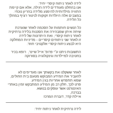
לידה לאחר ניתוח קיסרי יחיד:
אנו בהחלט מעודדים לידה רגילה, אלא אם קיימת
התוויה מילדותית להימנע מלידה בהריון נוכחי.
במצבים אלה היולדות זקוקות לניטור רציף במהלך
כל הלידה.
כל הנשים חותמות על הסכמה לאחר שנערכת
שיחה איתן שמבהירה את הסכנות בלידה נרתיקית
לאחר ניתוח קיסרי, ואת היתרונות של לידה
זו.לאחר שני ניתוחים קיסריים - מדיניות המחלקה
היא לבצע ניתוח קיסרי אלקטיבי חוזר.
התשובות ניתנו ע"י פרופ' אייל שיינר, רופא בכיר
בחטיבה למיילדות וגינקולוגיה בסורוקה
לאחר ששקלנו את בקשתך אנו מעדיפים לא
להעביר את המידע המבוקש מטעם בית החולים,
שמא תתפרש אחריות בגין המידע.
פרט לכך, חלק רב מן המידע המתבקש זמין באתרי
האינטרנט אשר עוסקים בנושא.
בברכה,
איילת קדר,
דוברת המרכז
לידה נרתיקית לאחר ניתוח יחיד: