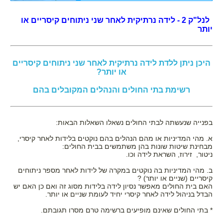
לנל"ק 2 - לידה נרתיקית לאחר שני ניתוחים קיסריים או
יותר
היכן ניתן ללדת לידה נרתיקית לאחר שני ניתוחים קיסריים
או יותר?
רשימת בתי החולים והנהלים המקובלים בהם
בלידה הקודמת ילדת בקיסרי
בפנייה שנעשתה לבתי החולים נשאלו השאלות הבאות:
א. מהי המדיניות או מהם הנהלים בהם נוקטים בלידות לאחר קיסרי,
ועכשיו את רוצה אחרת?
מבחינת שיטות שונות בהן משתמשים בבית החולים:
ניטור, זירוז, השראת לידה וכו.
ברוכה הבאה,
ב. מהי המדיניות בה נוקטים במקרה של לידות לאחר מספר ניתוחים
קיסריים (שניים או יותר) ?
הגעת למקום הנכון!
האם בית החולים מאפשר נסיון לידה בלידות מסוג זה ואם כן האם יש
הבדל בניהול לידה לאחר קיסרי יחיד לעומת שניים או יותר.
הצטרפי עכשיו לאתר וקבלי את
* בתי החולים שאינם מופיעים ברשימה טרם מסרו תגובתם.
המדריך ללידה נרתיקית אחרי קיסרי -