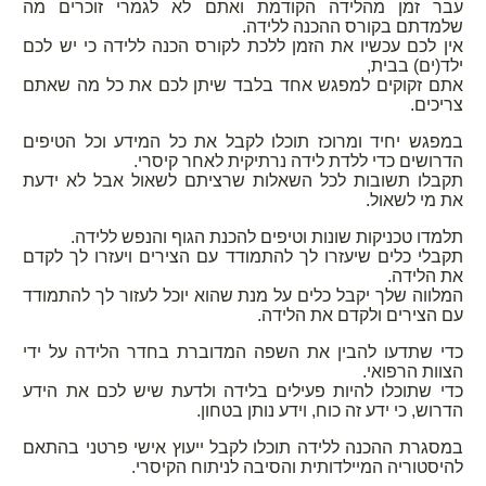
עבר זמן מהלידה הקודמת ואתם לא לגמרי זוכרים מה
שלמדתם בקורס ההכנה ללידה.
אין לכם עכשיו את הזמן ללכת לקורס הכנה ללידה כי יש לכם
ילד(ים) בבית,
אתם זקוקים למפגש אחד בלבד שיתן לכם את כל מה שאתם
צריכים.
במפגש יחיד ומרוכז תוכלו לקבל את כל המידע וכל הטיפים
הדרושים כדי ללדת לידה נרתיקית לאחר קיסרי.
תקבלו תשובות לכל השאלות שרציתם לשאול אבל לא ידעת
את מי לשאול.
תלמדו טכניקות שונות וטיפים להכנת הגוף והנפש ללידה.
תקבלי כלים שיעזרו לך להתמודד עם הצירים ויעזרו לך לקדם
את הלידה.
המלווה שלך יקבל כלים על מנת שהוא יוכל לעזור לך להתמודד
עם הצירים ולקדם את הלידה.
כדי שתדעו להבין את השפה המדוברת בחדר הלידה על ידי
הצוות הרפואי.
כדי שתוכלו להיות פעילים בלידה ולדעת שיש לכם את הידע
הדרוש, כי ידע זה כוח, וידע נותן בטחון.
במסגרת ההכנה ללידה תוכלו לקבל ייעוץ אישי פרטני בהתאם
להיסטוריה המיילדותית והסיבה לניתוח הקיסרי.