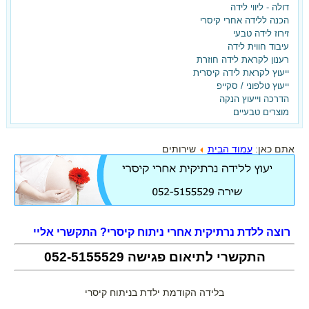
דולה - ליווי לידה
הכנה ללידה אחרי קיסרי
בלידה הקודמת ילדת בקיסרי
זירוז לידה טבעי
עיבוד חווית לידה
ועכשיו את רוצה אחרת?
רענון לקראת לידה חוזרת
ייעוץ לקראת לידה קיסרית
ברוכה הבאה,
ייעוץ טלפוני / סקייפ
הדרכה וייעוץ הנקה
הגעת למקום הנכון!
מוצרים טבעיים
הצטרפי עכשיו לאתר וקבלי את
אתם כאן:
עמוד הבית
שירותים
המדריך ללידה נרתיקית אחרי קיסרי -
בחינם!!!
רוצה ללדת נרתיקית אחרי ניתוח קיסרי? התקשרי אליי
התקשרי לתיאום פגישה
052-5155529
בלידה הקודמת ילדת בניתוח קיסרי