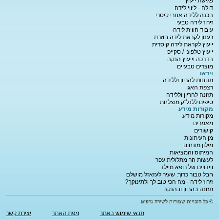
פגישת ייעוץ
דולה - ליווי לידה
הכנה ללידה אחרי קיסרי
זירוז לידה טבעי
עיבוד חווית לידה
רענון לקראת לידה חוזרת
ייעוץ לקראת לידה קיסרית
ייעוץ טלפוני / סקייפ
הדרכה וייעוץ הנקה
מוצרים טבעיים
וידאו
תנוחות להריון וללידה
רצפת האגן
תזונה להריון וללידה
טיפים ללנל"ק מוצלחת
מקורות מידע
מקורות מידע
מאמרים
קישורים
מן העיתונות
מילון מונחים
המיתוס והמציאות
לעשות הר מתלולית עפר
ווידויים של רופא מיילד
חבל טבור כרוך: שעיר לעזאזל מושלם
זירוז לידה - מה הכי טוב לך ולתינוקך?
תזונה בהריון ובהנקה
© כל הזכויות שמורות לשירה גרפיט
תנאי שימוש באתר
מפת האתר
יצירת קשר