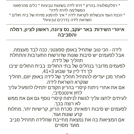
* רפלקסולוגיה בהריון * זירוז לידה בשיטות טבעיות * כלים מהרפואה
המשלימה לזירוז לידה*
* הכנת הגוף והבשלתו לקראת לידה * איך להימנע מזירוז של בית חולים *
השראת לידה בדרכים טבעיות*
איזורי השירות: באר יעקב, נס ציונה, ראשון לציון, רמלה
והסביבה
לידה - הכי טוב שתחיל באופן ספונטני, ככה לבד מעצמה.
אבל לפעמים יש סיבות שונות שדורשות התערבות והתחלת
תהליך של לידה.
לפעמים מדובר בנהלים של בתי החולים: בבית החולים יציבו
לך דד ליין עד שבוע 41+3,
לאחר מכן יעדיפו להתחיל תהליך של לידה באופן יזום, תהליך
שנקרא השראת לידה.
אם את אחרי ניתוח קיסרי בהריון הקודם יתחילו להפעיל עליך
לחץ אינטנסיבי,
לעיתים ילחצו עליך לגשת לניתוח קיסרי נוסף גם אם את ממש
לא רוצה בכך.
לפעמים יש סיבות רפואיות: סכרת הריון, קרישיות יתר, מחלות
קרע שונות ועוד.
אם המציאות בה את נמצאת מחייבת שהלידה תתחיל סביב
מועד מסויים