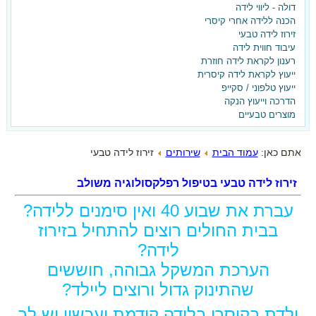
דולה - ליווי לידה
הכנה ללידה אחרי קיסרי
זירוז לידה טבעי
בלידה הקודמת ילדת בקיסרי
עיבוד חווית לידה
רענון לקראת לידה חוזרת
ועכשיו את רוצה אחרת?
ייעוץ לקראת לידה קיסרית
ייעוץ טלפוני / סקייפ
ברוכה הבאה,
הדרכה וייעוץ הנקה
מוצרים טבעיים
הגעת למקום הנכון!
הצטרפי עכשיו לאתר וקבלי את
אתם כאן:
עמוד הבית
שירותים
זירוז לידה טבעי
המדריך ללידה נרתיקית אחרי קיסרי -
זירוז לידה טבעי בטיפול רפלקסולוגיה משולב
בחינם!!!
עברת את שבוע 40 ואין סימנים ללידה?
בבית החולים רוצים להתחיל בזירוז
לידה?
הערכת המשקל גבוהה, חוששים
שהתינוק גדול ורוצים ליילד?
ילדת בקיסרי בלידה קודמת ועכשיו יש לך