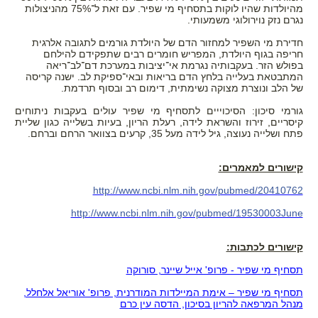
מהיולדות שהיו לוקות בתסחיף מי שפיר. עם זאת ל־75% מהניצולות
נגרם נזק נוירולוגי משמעותי.
חדירת מי השפיר למחזור הדם של היולדת גורמים לתגובה אלרגית
חריפה בגוף היולדת, המפריש חומרים רבים שתפקידם להילחם
בפולש הזר. בעקבותיה נגרמת אי־יציבות במערכת דם־לב־ריאה
המתבטאת בעלייה בלחץ הדם בריאות ובאי־ספיקת לב. ישנה קריסה
של הלב ונוצרת מצוקה נשימתית, דימום רב ובסוף תרדמת.
גורמי סיכון: הסיכוייים לתסחיף מי שפיר עולים בעקבות ניתוחים
קיסריים, זירוז והשראת לידה, רעלת הריון, בעיות בשלייה כגון שליית
פתח ושלייה נעוצה, גיל לידה מעל 35, קרעים בצוואר הרחם וברחם.
קישורים למאמרים:
http://www.ncbi.nlm.nih.gov/pubmed/20410762
http://www.ncbi.nlm.nih.gov/pubmed/19530003June
קישורים לכתבות:
תסחיף מי שפיר - פרופ' אייל שיינר, סורוקה
תסחיף מי שפיר – אימת המיילדות המודרנית, פרופ' אוריאל אלחלל,
מנהל המרפאה להריון בסיכון, הדסה עין כרם