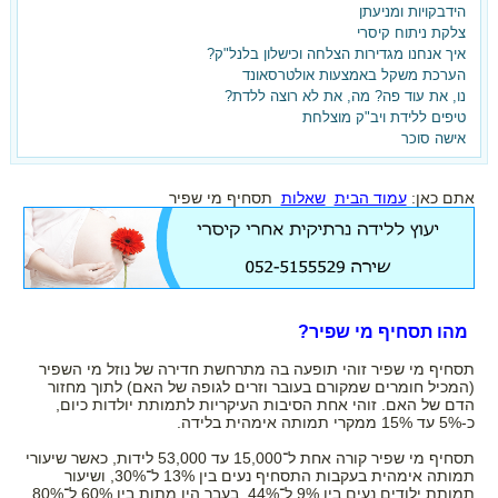
ועכשיו את רוצה אחרת?
הידבקויות ומניעתן
צלקת ניתוח קיסרי
ברוכה הבאה,
איך אנחנו מגדירות הצלחה וכישלון בלנל"ק?
הערכת משקל באמצעות אולטרסאונד
הגעת למקום הנכון!
נו, את עוד פה? מה, את לא רוצה ללדת?
טיפים ללידת ויב"ק מוצלחת
הצטרפי עכשיו לאתר וקבלי את
אישה סוכר
המדריך ללידה נרתיקית אחרי קיסרי -
בחינם!!!
אתם כאן:
עמוד הבית
שאלות
תסחיף מי שפיר
מהו תסחיף מי שפיר?
תסחיף מי שפיר זוהי תופעה בה מתרחשת חדירה של נוזל מי השפיר
(המכיל חומרים שמקורם בעובר וזרים לגופה של האם) לתוך מחזור
הדם של האם. זוהי אחת הסיבות העיקריות לתמותת יולדות כיום,
כ-5% עד 15% ממקרי תמותה אימהית בלידה.
תסחיף מי שפיר קורה אחת ל־15,000 עד 53,000 לידות, כאשר שיעורי
תמותה אימהית בעקבות התסחיף נעים בין 13% ל־30%, ושיעור
תמותת ילודים נעים בין 9% ל־44%. בעבר היו מתות בין 60% ל־80%