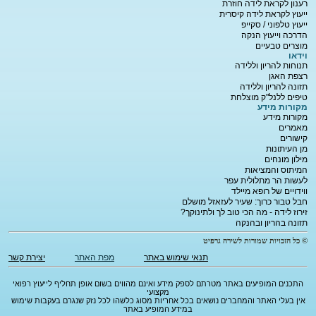
רענון לקראת לידה חוזרת
ייעוץ לקראת לידה קיסרית
ייעוץ טלפוני / סקייפ
הדרכה וייעוץ הנקה
מוצרים טבעיים
וידאו
תנוחות להריון וללידה
רצפת האגן
תזונה להריון וללידה
טיפים ללנל"ק מוצלחת
מקורות מידע
מקורות מידע
מאמרים
קישורים
מן העיתונות
מילון מונחים
המיתוס והמציאות
לעשות הר מתלולית עפר
ווידויים של רופא מיילד
חבל טבור כרוך: שעיר לעזאזל מושלם
זירוז לידה - מה הכי טוב לך ולתינוקך?
תזונה בהריון ובהנקה
© כל הזכויות שמורות לשירה גרפיט
תנאי שימוש באתר
מפת האתר
יצירת קשר
התכנים המופיעים באתר מטרתם לספק מידע ואינם מהווים בשום אופן תחליף לייעוץ רפואי
מקצועי
אין בעלי האתר והמחברים נושאים בכל אחריות מסוג כלשהו לכל נזק שנגרם בעקבות שימוש
במידע המופיע באתר