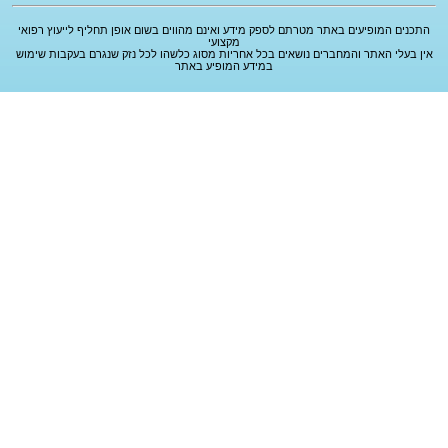
התכנים המופיעים באתר מטרתם לספק מידע ואינם מהווים בשום אופן תחליף לייעוץ רפואי
מקצועי
אין בעלי האתר והמחברים נושאים בכל אחריות מסוג כלשהו לכל נזק שנגרם בעקבות שימוש
במידע המופיע באתר