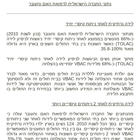
נתוני החברה הישראלית לרפואת האם והעובר
לידה נרתיקית לאחר ניתוח קיסרי יחיד
מנתוני החברה הישראלית לרפואת האם והעובר (נכון לשנת 2010)
כ-66% מהנשים בממוצע לאחר ניתוח קיסרי יחיד ניגשות לניסיון לידה
(TOLAC) כאשר השונות בין בתי החולים השונים בארץ היא גדולה
מאוד 35.8-100%.
מתוך אותן נשים הניגשות לניסיון לידה לאחר ניתוח קיסרי יחיד
(TOLAC) כ-68% מלידות VBAC יסתיימו בהצלחה.
אם יולדת מעוניינת לללדת בבית חולים מסויים, כדאי מאוד לברר
מהם אחוזי ההצלחה של לידות VBAC בבית חולים זה ולא להסתמך
על הבטחות לא מבוססות של אנשי הצוות. הסטטיסטיקה של לידות
VBAC מוצלחות היא המידע החשוב ביותר בבחירת בית החולים בו
תתבצע הלידה.
לידה נרתיקית לאחר 2 ניתוחים קיסריים ויותר
מהנתונים של החברה הישראלית לרפואת האם והעובר עולה כי
מעטים ביותר הם בתי החולים המאפשרים לידות לאחר שני ניתוחים
קיסריים. בסך הכל לשנת 2010: 124 נשים בארץ ילדו בלידה נרתיקית
לאחר שני ניתוחים קיסריים. גם בין בתי החולים המעטים המאפשרים
VBAC לאחר 2 ניתוחים קיסריים השונות באחוזי ההצלחה היא גדולה
מאוד. ישנם בתי חולים בהם אחוזי ההצלחה נמוכים מאוד 1%-5%,