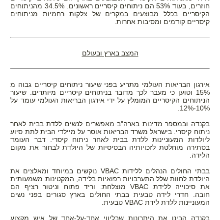
חוזרים, בעוד 53% הם ניתוחים קיסריים ראשונים. 34.5% מהניתוחים
הקיסריים בכלל מבוצעים במקרים של צלקות רחמיות מניתוחים
קיסריים קודמים ומסיבות אחרות.
המצב בארץ ובעולם
אירגון הבריאות העולמי מתריע בפני שיעור ניתוחים קיסריים גבוה מ
15% וטוען כי מעבר לכך מדובר בניתוחים קיסריים מיותרים. שיעור
הניתוחים הקיסריים המומלץ על ידי אירגון הבריאות העולמי עומד על
10%-12%.
בקנדה ובמספר מדינות בארה"ב מאפשרים לנשים ללדת בבית לאחר
ניתוח קיסרי. בישראל משרד הבריאות אוסר על מיילדי הבית לתת סיוע
ליולדות המעוניינות ללדת בבית לאחר ניתוח קיסרי. דבר העומד
בסתירה מוחלטת לזכויותיה הבסיסיות של היולדת לבחור את מקום
הלידה.
בבתי החולים הנהלים ללידות VBAC נוקשים במיוחד ומאלצים את
היולדת לחוות שלל התערבויות רפואיות בלידה, המקטינות משמעותית
את סיכוייה ללידת VBAC מוצלחת: וריד פתוח וניטור רציף הם
חובה. חדרי לידה טבעית בבתי החולים בארץ סגורים בפני נשים
המעוניינות ללדת לידת VBAC טבעית.
בקנדה הבינו את היתרונות שבליווי אחד-על-אחד של איש מקצוע