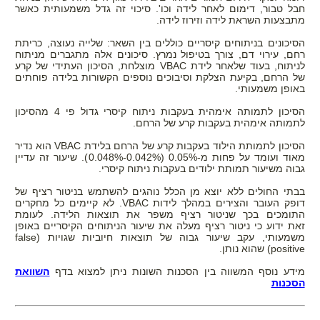
חבל טבור, דימום לאחר לידה וכו'. סיכוי זה גדל משמעותית כאשר
מתבצעות השראת לידה וזירוז לידה.
הסיכונים בניתוחים קיסריים כוללים בין השאר: שלייה נעוצה, כריתת
רחם, עירוי דם, צורך בטיפול נמרץ. סיכונים אלה מתגברים מניתוח
לניתוח, בעוד שלאחר לידת VBAC מוצלחת, הסיכון העתידי של קרע
של הרחם, בקיעת הצלקת וסיבוכים נוספים הקשורות בלידה פוחתים
באופן משמעותי.
הסיכון לתמותה אימהית בעקבות ניתוח קיסרי גדול פי 4 מהסיכון
לתמותה אימהית בעקבות קרע של הרחם.
הסיכון לתמותת הילוד בעקבות קרע של הרחם בלידת VBAC הוא נדיר
מאוד ועומד על פחות מ-0.05% (0.042%-0.048%). שיעור זה עדיין
גבוה משיעור תמותת ילודים בעקבות ניתוח קיסרי.
בבתי החולים ללא יוצא מן הכלל נוהגים להשתמש בניטור רציף של
דופק העובר והצירים במהלך לידות VBAC. לא קיימים כל מחקרים
התומכים בכך שניטור רציף משפר את תוצאות הלידה. לעומת
זאת ידוע כי ניטור רציף מעלה את שיעור הניתוחים הקיסריים באופן
משמעותי, עקב שיעור גבוה של תוצאות חיוביות שגויות (false
positive) שהוא נותן.
מידע נוסף המשווה בין הסכנות השונות ניתן למצוא בדף
השוואת
הסכנות