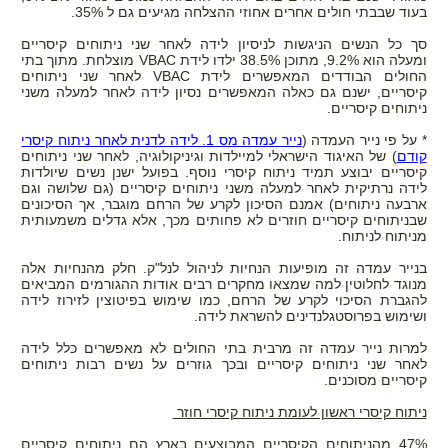
בעוד שבבתי חולים אחרים אחוזי ההצלחה מגיעים גם ל 35%.
סך כל הנשים הניגשות לניסיון לידה לאחר שני ניתוחים קיסריים
ומעלה הוא 9.2%, מתוכן 38.5% ילדו לידת VBAC מוצלחת. מתוך בתי
החולים הבודדים המאפשרים לידת VBAC לאחר שני ניתוחים
קיסריים, ישנם גם כאלה המאפשרים נסיון לידה לאחר למעלה משני
ניתוחים קיסריים.
* על פי נייר העמדה (
נייר עמדה מס 1. לידה לדנית לאחר ניתוח קיסרי
קודם
) של האיגוד הישראלי למיילדות וגיניקולוגיה, לאחר שני ניתוחים
קיסריים יבוצע תמיד ניתוח קיסרי נוסף. בפועל ישנן נשים שיולדות
לידה נרתיקית לאחר למעלה משני ניתוחים קיסריים (גם שלושה וגם
ארבעה ניתוחים) אמנם הסיכון לקרע של הרחם מוגבר, אך הסיכונים
שבניתוחים קיסריים חוזרים לא פחותים מכך, אלא גדלים משמעותית
מניתוח לניתוח.
בנייר עמדה זה מופיעות הנחיות לניהול לנל"ק. חלק מהנחיות אלה
מנוגד לחלוטין למה שמצאו מחקרים רבים אודות ההגורמים המביאים
להגברת הסיכוי לקרע של הרחם, כמו שימוש בפיטוצין לזירוז לידה
ושימוש בפרוסטגלנדינים להשראת לידה.
למרות נייר עמדה זה מרבית בתי החולים לא מאפשרים כלל לידה
לאחר שני ניתוחים קיסריים ובכך גוזרים על נשים רבות ניתוחים
קיסריים מסוכנים.
ניתוח קיסרי ראשון לעומת ניתוח קיסרי חוזר
47% מהניתוחים הקיסריים המבוצעים בארץ הם ניתוחים קיסריים