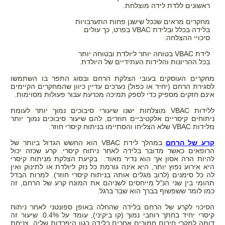
ראשונים ללדת לידה מוצלחת.
מחקרים מראים שככל שישנן פחות התערבויות
בלידה בכלל ובלידת VBAC בפרט, כך עולים
סיכויי ההצלחה.
לידת VBAC בטוחה יותר ליולדת ובטוחה יותר
בכל ההריונות והלידות העתידיים של היולדת.
מחקרים העוסקים בעובי הצלקת הרחם ובסוג התפר בו השתמשו
לסגירת הרחם (יחיד או כפול) נערכים עדיין כיוון שהמחקרים הקיימים
אינם חזקים מספיק כדי לספק תמיכה מכרעת עבור פעולות מסוימות.
ללידות VBAC מוצלחות ישנו שיעורי סיבוכים נמוך יותר לעומת
ניתוחים קיסריים אלקטיביים חוזרים, להם שיעור סיבוכים נמוך יותר
מלידות VBAC שלא הצליחו והסתיימו בניתוח קיסרי חוזר.
קרע של הרחם
במהלך לידת VBAC הוא החשש הגדול ביותר של
הרופאים כאשר מדובר בלידה לאחר ניתוח קיסרי. קרע שכזה יכול
להיות הרה אסון אך הוא נדיר מאוד. בקיעת הצלקת מניתוח קיסרי
היא אירוע נפוץ יותר, היא אינה גורמת כל נזק ליולדת או לתינוק ואין
לה כל סימנים (לרוב מגלים אותה בניתוח קיסרי חוזר). למרות הבדל
תהומי בין שני הנ"ל מייחסים לשניהם את המונח קרע של הרחם, זה
כמו לומר ששפשוף בברך הוא שבר ברגל.
הסיכוי לקרע של הרחם בלידה שהחלה באופן ספונטני לאחר ניתוח
קיסרי יחיד בחתך רוחבי נמוך (קו ביקיני), עומד על 0.4%. שיעור זה
דומה למקרי חירום חמורים אחרים בלידה כגון היפרדות שליה, צניחת