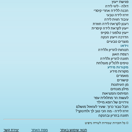
פגישת ייעוץ
דולה - ליווי לידה
הכנה ללידה אחרי קיסרי
זירוז לידה טבעי
עיבוד חווית לידה
רענון לקראת לידה חוזרת
ייעוץ לקראת לידה קיסרית
ייעוץ טלפוני / סקייפ
הדרכה וייעוץ הנקה
מוצרים טבעיים
וידאו
תנוחות להריון וללידה
רצפת האגן
תזונה להריון וללידה
טיפים ללנל"ק מוצלחת
מקורות מידע
מקורות מידע
מאמרים
קישורים
מן העיתונות
מילון מונחים
המיתוס והמציאות
לעשות הר מתלולית עפר
ווידויים של רופא מיילד
חבל טבור כרוך: שעיר לעזאזל מושלם
זירוז לידה - מה הכי טוב לך ולתינוקך?
תזונה בהריון ובהנקה
© כל הזכויות שמורות לשירה גרפיט
תנאי שימוש באתר
מפת האתר
יצירת קשר