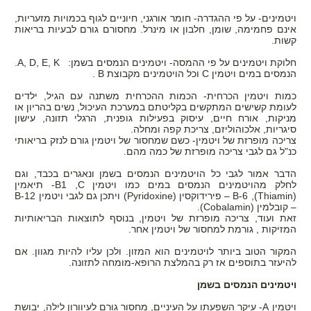
ויטמינים- על פי ההגדרה- חומר אורגני, חיוניים לגוף בכמויות מזעריות,
אינם פחמימה, שומן, חלבון או מינרל. מחסורם גורם לבעיות בריאות
קשות.
חלוקת ויטמינים על פי ההמסה- ויטמינים הנמסים בשמן:
A, D, E, K
.
הנמסים במים ויטמין
C
וכל הויטמינים מקבוצת
B
.
כמות ויטמין הכרחית- הכמות ההכרחית משתנה עם הגיל, ילדים
לעומת קשישים המתקשים בקליטתם במערכת העיכול, נשים בהריון או
מניקות, אורח חיים, עיסוק בפעילות גופנית, הרגלי תזונה, עישון
סיגריות, אלכוהוליזם, צריכת קפה ומחלה.
צריכה מופרזת של ויטמין- כשם שמחסור של ויטמין גורם לנזק בריאותי
כנ"ל גם לגבי צריכה מופרזת של כמה מהם.
הדבר אמור לגבי כל הויטמינים הנמסים בשמן ונאגרים בכבד, וגם
לחלק מהויטמינים הנמסים במים כמו ויטמין
C
, 1
B
- תיאמין
(Thiamin)
, 6-
B
– פירידוקסין
(Pyridoxine)
ויתכן גם לגבי ויטמין 12-
B
– קובלמין
Cobalamin)
).
זאת ועוד, צריכה מופרזת של ויטמין, בנוסף לתוצאות הבריאותיות
המזיקות , גורמת למחסור של ויטמין אחר.
המקור הטוב ביותר לויטמינים הוא המזון. ולכן עליו להיות מגוון. אם
להיעזר בתוספים אז רק בהמלצת הרופא-מומחה לתזונה.
ויטמינים הנמסים בשמן
ויטמין
A
- עיקר השפעתו על העיניים, מחסור גורם לעיוורון לילה, יבושת