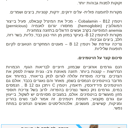
זקוקות למנות גבוהות יותר.
מקורות לחומצה פולית- עלים ירוקים, ירקות, קטניות, ביצים ושמרים.
ויטמין 12
B
Cobalamin -
- מכיל את המינרל קובאלט, פעיל בייצור
המוגלובין
(hemoglobin)
. מחסורו יגרום לאנמיה (
(pernicious
anemia
המופיעה בקרב אנשים הדוגלים בתזונה צמחונית.
מקורות לוויטמין 12
B
- בעיקר במזון מן החי כגון כבד, כליות, בשר רזה,
חלב, ביצים וגבינות.
צריכה עודפת של ויטמין 12
B
– מעטים המחקרים הטוענים לקיום
תופעות שליליות.
סיכום קצר על הויטמינים.
הנם גורמים אורגניים שבמזון, חיוניים לבריאות הגוף. הכמויות
הנדרשות – קטנות ביותר. תזונה מאוזנת ורב- גונית עשויה לספק את
הצרכים. צריכה מופרזת עלולה לגרום לנזק בריאותי, במיוחד אם
מדובר בוויטמינים הנמסים בשמן, מאחר והם נאגרים בכבד. אולם גם
הוויטמינים פירידוכסין, תיאמין, ויטמין
C
ויתכן גם 12
B
, הנמסים
במים, גורמים נזק כאשר נצרכים בהפרזה. לרוב בשל צריכת תוספי
מזון מועשרים בויטמינים. אולם, במצבים מסוימים יש לשקול, בייעוץ
עם גורם מקצועי, תוספת ויטמינים. זה אמור לגבי נשים בהריון
ומניקות, קשישים, מעשנים, אלכוהוליסטים ואנשים הנתונים במתח
נפשי.