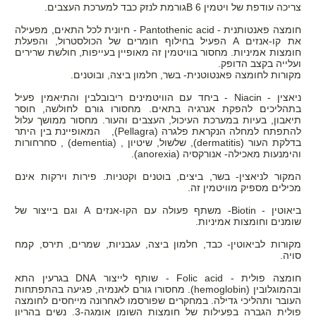
צריכה עודפת של ויטמין 6
B
גורמת לנזק כבד למערכת העצבים.
חומצה פאנטותנית -
Pantothenic acid
- חיונית לכל התאים, מפעילה
את קו-אנזים
A
הפעיל בחילוף חומרים של הכולסטרול, והפעלת
חומצות אמיניות. מחסור בוויטמין זה מאופיין בעייפות, חולשת שרירים
ועלייה בקצב הדופק.
מקורות לחומצה פאנטוטנית- בשר, חלמון ביצה, ובוטנים.
ניאצין -
Niacin
- ביחד עם הוויטמינים ריבובלבין והתיאמין פעיל
בתהליכים להפקת אנרגיה בתאים. מחסורו גורם לחולשה, חוסר
תיאבון, בעיות במערכת העיכול, העצבים והעור. מחסור ממושך עלול
להתפתח למחלה הנקראת פלגרה
(Pellagra)
, המאופיינת בין היתר
בדלקת העור
(dermatitis)
, שלשול, שיטיון ,
(dementia)
, סחרחורות
והימנעות מאכילה- אנורקסיה (
(anorexia
.
המקור לניאצין- בשר, ביצים, בוטנים וקטניות. פירות וירקות אינם
מכילים מספיק מוויטמין זה.
ביאוטין -
Biotin
- משתף פעולה עם הקו-אנזים
A
וגם בייצור של
שומנים וחומצות אמיניות.
מקורות לביאוטין- כבד, חלמון ביצה, עגבניות, שמרים, תירס, קמח
סויה.
חומצה פולית -
Folic acid
- שותף לייצור
DNA
בגרעין התא
ובהמוגלובין
(hemoglobin)
. מחסורו גורם לאנמיה, פגיעה בהתפתחות
העובר ותהליכי גדילה. במחקרים שפורסמו לאחרונה מייחסים לחומצה
פולית הגברה בפעילות של חומצות השומן אומגה-3. נשים בהריון