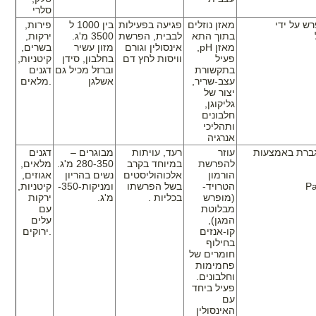
סלרי
ש על ידי
מאזן נוזלים
פגיעה בפעילות
בין 1000 ל
פירות,
בתוך התא
לבבית, הפרשת
3500 מ'ג.
ירקות,
מאזן
pH
,
אינסולין וגורם
מזון עשיר
בשרים,
פעיל
וויסות לחץ דם
בחלבון, סידן
קיטניות,
בתקשורת
וברזל מכיל גם
דגנים
עצב-שריר,
אשלגן
מלאים.
יצור של
גליקוגן,
חלבונים
ותהליכי
אנרגיה
גברת באמצעות
עוזר
רעד, עויתות
מבוגרים –
דגנים
להפרשת
במיוחד בקרב
280-350 מ'ג.
מלאים,
רויד
הורמון
אלכוהוליסטים
נשים בהריון
אגוזים,
Pa
הטרויד-
בשל הפרשתו
ומניקות-350-
קיטניות,
(מופרש
בכליות .
מ'ג.
ירקות
מבלוטת
עם
המגן),
עלים
קו-אנזים
ירוקים.
בחילוף
חומרים של
פחמימות
וחלבונים.
פעיל ביחד
עם
האינסולין