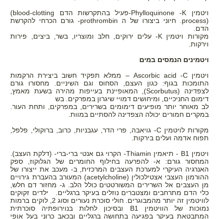
ויטמין
K
-
Phylloquinone
-פעיל בהתקרשות הדם
(blood-clotting
process)
. חיוני ביצורו של ה
prothrombin
- גורם הכרחי להקרשת
הדם.
מקורות ויטמין
K
- עלים ירוקים, חלב ומוצריו, בשר, ביצים, פירות
וירקות.
ויטמינים הנמסים במים
ויטמין
C
Ascorbic acid -
– ממלא תפקיד חשוב ביצירת הרקמות
התומכות בגוף: כגון העצם, הסחוס וגם השיניים. מחסורו גורם
לצפדינה
(Scorbutus)
, המאופיינת בעייפות מהירה בשעת מאמץ,
דימום החניכיים, ומיחושים דמויי שיגרון במפרקים. בש
לב מאוחר יותר מופיעים דימומים בשרירים, במפרקים, ותחת העור.
במקרים חמורים יכולה הצפדינה להסתיים במוות.
מקורות לויטמין
C
- גויאבה, פרי הדר, עגבניות, כרוב, ברוקולי, פלפל,
תפוח אדמה ועלים בירקות.
ויטמין 1
B
- תיאמין
Thiamin
- הקרוי גם אנטי ברי-ברי- (דלקת העצב).
המחסור גורם: א- להפרעה בחילוף החומרים של הגלוקוז, ספק
האנרגיה העיקרי למערכת העצבים המרכזית, ב- מעכב את ייצורו של
ההורמון העצבי אצטילכולין
(acetylcholine)
המעורב בהעברת גירויים
מן העצבים אל השרירים המשורטטים כולל הלב. ג- מחזור דם חלש,
כלי הדם מתרחבים ומצטברים נוזלים בעיקר ברגליים. ילדים זקוקים
לוויטמין זה יותר מהמבוגרים. חולי סוכרת נעורים וסוג 2, לוקים ברמות
נמוכות של הוויטמין 1
B
ובסיכון לחלות בנוירופתיה סוכרתית
המתבטאת בעיקר בפגיעה בתחושה ברגליים ובכאב כרוני בעל אופי