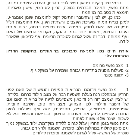
גורמי סיכון: קיום דיכאון נפשי לפני ההריון, הערכה עצמית נמוכה,
מתח נפשי, תמיכה חברתית נמוכה, הריון לא רצוי, עישון סיגריות,
הימצאות בסביבה מזוהמת.
כמו כן, יש לציין שהעובר והתינוק זקוק לחומצות שומן אומגה-3,
למען בניית המוח, מערכת העצבים ורשתית העין. את החומצות הנ"ל
תפקידה של האם לספק. במידה ואינם מצויים בדמה, יגייס אותם
העובר והתינוק, מאוחר יותר בזמן ההנקה, מקרומי התאים של האם
ואף ממוחה. דבר זה עלול לגרום לסוכרת הריונית ואף לדיכאון שלאחר
לידה.
אורח חיים נכון למניעת סיבוכים בריאותיים בתקופת ההריון
המבוסס על:
1- מצב נפשי מרומם
2- פעילות גופנית בתדירות גבוהה ושמירה על משקל גוף,
3- תזונה נכונה
1- מצב נפשי מרומם. הבריאות הפיזית והנפשית של האם לפני
ההריון ובמהלכו הנה בעלת השפעה רבה על מצב הילוד ברחם ובלידה.
יש לציין שמצב רוח רע ודיכאון משפיעים לרעה על בריאות האם וגם
של העובר והילוד. לכן, הצחוק, מצב רוח טוב, חשיבה חיובית,
אופטימיות, מדיטציה, הרפיה, תחביבים, יוגה ואף פעילות למען
החברה עשויים לחזק את מערכות החיסון, הבריאות והנפש. ונא לא
לשכוח- שינה של 8 שעות לפחות.
מתח נפשי בזמן ההריון עלול לגרום ללידה מוקדמת, ילוד במשקל נמוך
וגם סיכון לחלות במחלות הלב, סוכרת, השמנה ולחץ דם גבוה.
סוכרת של האשה- עלול לגרום להשמנה וסוכרת לילודים.