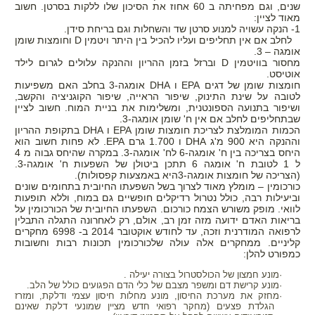
שנים, וגם מפחיתה ב 60 אחוז את הסיכון שלו ללקות בסרטן. חשוב
מאוד לציין:
1- הנקה עשויה למנוע סרטן שד והשחלות וגם בריחת סידן.
לחלב אם אין תחליפים ועליו להכיל בין היתר ויטמין
D
וחומצות שומן
אומגה – 3.
מחסור בוויטמין
D
וברזל בזמן ההריון וההנקה עלולים לגרום לילד
אוטיסט.
חומצות שומן של דגים
EPA
ו
DHA
אומגה-3 בחלב האם משפיעות
לטובה על שינת התינוק, שיפור הראייה, שיפור הקוגניציה והקשב,
ושיפור בתנועה הספונטנית, ומשלימות את בניית המוח. חשוב לציין
שבתחליפים לחלב אם אין ח' שומן אומגה-3.
הכמות המומלצת לצריכת חומצות שומן
EPA
ו
DHA
בתקופת ההריון
וההנקה היא 900 מ'ג
DHA
ו 1.700 גרם
EPA
. לא פחות חשוב הוא
היחס בצריכה בין ח' אומגה-6 לח' אומגה-3. במקרה שהיחס גבוה מ 4
ל 1 לטובת ח' אומגה 6 תתכן ביטולן של השפעות ח' אומגה-3.
(הצריכה של חומצות אומגה-3היא באמצעות קפסולות).
כורכומין – מומלץ מאוד לצרוך בשל השפעתו החיובית בתחומים שונים
וביעילות רבה, כולל נטרול רדיקלים חופשיים גם במוח, וללא תופעות
לוואי. מופק משורש הצמח כורכום. השפעתו החיובית של הכורכומין על
בריאות האדם ידועה מזה זמן רב, אולם, רק לאחרונה התגלה התבלין
לרפואה המודרנית וזכה, עד לחודש אוקטובר 2014 ב- 6998 מחקרים
קליניים. ממחקרים אלה עולה שלכורכומין תכונות רבות וחשובות
כמפורט להלן:
·מונע חמצון של הכולסטרול בצורה יעילה .
·מונע קרישת דם ומשפר מצבם של כלי הדם הפגועים כולל של הלב.
·מחזק את מערכת החיסון, מונע מחלות חיסון עצמי ודלקת, ומזרז
הגלדת פצעים (מחקר רפואי חדש מציין שמונעי דלקת שאינם