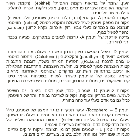
העין. שומר על בריאות רקמת האפיתל
(epithel)
, (רקמת העור
והרקמה העוטפת איברים פנימיים בגוף), מונע דלקות. הכרחי לתהליכי
גדילה וייצור חלבונים.
מקורות לויטמין
A
- מן החי (כבד, חלבון ביצים, שומנים, חלב ומוצריו).
מקור זה מספק ויטמין כשיר לפעולה והנקרא רטינול
(retinol)
. הוויטמין
הנמצא גם בצמחים בעלי צבע ירוק אוצהוב, נקרא קרוטן
(caroten)
ונהפך לפעיל בגוף.
צריכה עודפת של ויטמין
A
- גורמת לכאבים במפרקים, פגיעה בכבד,
יתר לחץ דם.
ויטמין
D
- פעיל בספיגת סידן וזרחן ומשתף פעולה עם ההורמונים
פאראטירואיד
(parathyroid)
והקלציטונין
(Calcitonin)
. מחסור בויטמין
D
גורם לרככת
(Rickets)
, הפרעה חמורה בשלד, דוגמת התעבות
קצות העצמות סמוך למפרקים, חולשת העצמות, התרחבות הגולגולת
או עיכוב בהתהוות השיניים. מחקרים שפורסמו לאחרונה מראים
שרמה נמוכה של הוויטמין קשורה לעלייה בשכיחות גורמי סיכון
קרדיוואסקולריים, מחלות הסרטן, סוכרת, מחלות נפש ומערכת החיסון.
מקורות לוויטמין
D
- שמרים, כבד, שמן דגים, ביצים וגם חשיפה
לשמש. נשים בהריון ומניקות, זקוקים לצריכה גבוהה יותר של הוויטמין.
כנ"ל גם בני אדם בעלי עור כהה בחורף.
ויטמין
E
–
Tocopherol
- עיקר תפקידו כנוגד חמצון של שמנים, כולל
המצויים בקרום התאים וגם בתאי הדם האדומים. בפעולה זו משתף
פעולה עם המינרל סלניום
(selenium)
. מחסורו מתבטאת בעלייה של
רמות הרדיקלים בדם, בהפרעה בשרירים ואנמיה.
מקורות ויטמין
E
– שמנים שמקורם מן הצומח: ירקות ירוקים טריים,
קטניות, שמן דקל, ומן החי: חלב, ביצים, בשרים, דגים ודגנים.