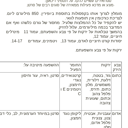
סטרואידים עשויים להקל על תסמיני דיכאון).
·מונע או מדכא פעילות ממאירה של סוגים רבים של סרטן.
מומלץ לצרוך אותו בקפסולות בתוספת ביופירין. 850 מיליגרם ליום.
לצריכת כורכומין אין תופעות לוואי.
יש להקפיד על כל ההמלצות שלעיל. מחסור של גורם כלשהו ואף אם
המדובר בכמה מיליגרמים, עלול להזיק.
בהמשך טבלאות על ירקות על פי צבע והשפעתם, עמוד 11 מינרלים
חיוניים, עמוד 12,
יסודות קורט חיוניים לאדם, עמוד 13, ויטמינים, עמודים 14-17.
ירקות על פי צבע והשפעתם.
צבע
ירקות
החומר
ההשפעה מיטיבה על:
הירק
הפעיל
כתום
גזר, בטטה,
קרטנואידים,
סרטן, ראיה, עור וחיסון
דלעת, דלורית,
נוגדי
משמשים, מלון
חימצון,
כתום, תירס,
ויטמינים
E
ו
פלפל צהוב
C
וכתום, שעועית
צהובה
אדום
עגבניות, אבטיח,
ליקופן נוגד
סרטן במיוחד הערמונית, לב, כלי דם,
צנון, צנונית
חמצון,
פלפל אדום,
סלק.