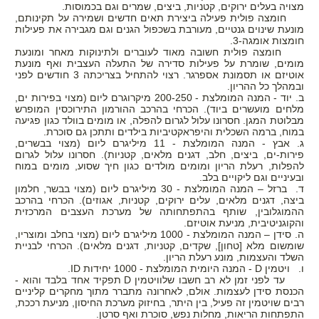
מצויה בעלים ירוקים, קטניות, ביצים, שמרים וגם בכמוסות.
חומצה פולית פעילה ביצירת תאים חדשים ושמירה על תקינותם,
מונעת שינוים גנטיים, מעורבת בשכפול הגנים וגם מגבירה את פעילות
חומצות אומגה-3.
חומצה פולית חשובה מאוד לעוברים ולתינוקות מאחר ומונעת
מומים, שומרת על פעילות סדירה של התעלה העצבית ואף מונעת
אוטיזם או תסמונת אספרגר. רצוי להתחיל בצריכתה 3 חודשים לפני
ובמהלך כל ההריון.
ב. יוד - המנה המומלצת - 200-250 מיקרוגרם ליום (מצוי בפירות ים,
מלחים מועשרים ביוד). הכרחי בהרכב ההורמון התירוכסין המופרש
מבלוטת המגן. חסרונו עלול לגרום להפלה, או מומים בוולד כגון פגיעה
במוח, ברמה השכלית והיפראקטיביות בילדים ותתכן גם סוכרת.
ג. אבץ - המנה המומלצת - 11 מיליגרם ליום (מצוי בבשרים,
פירות-ים, ביצים, חלב, דגנים מלאים, קטניות). חסרונו עלול לגרום
להפלות, רעלת הריון ומומים מולדים כגון חיך שסוע, מומים במוח
ובעיניים וגם ליקויים בלב.
ד. ברזל – המנה המומלצת - 30 מיליגרם ליום (מצוי בבשר, חלמון
ביצה, דגנים מלאים, עלים ירוקים, קטניות, אגוזים). הכרחי בהרכב
ההמוגלובין, שותף בהתפתחותה של מערכת העצבים המרכזית
והקוגניטיבית, מניעת אוטיזם.
ה. סידן – המנה המומלצת - 1000 מיליגרם ליום (מצוי בחלב ומוצריו,
שומשום מלא [טחון], שקדים, קטניות, דגנים מלאים). הכרחי לבניית
השלד והעצמות, מונע רעלת הריון.
ו. ויטמין
- D
המנה היומית המומלצת - 1000 יחידות
ID
.
עד לפני זמן לא רב חשבו שלוויטמין
D
תפקיד אחד בלבד והוא -
הכנסת סידן לעצמות. אולם, לאחרונה מתברר מתוך מחקרים קליניים
רבים שויטמין זה פעיל, בין היתר, בחיזוק מערכת החיסון, מניעת רככת,
התפתחות הריאות, מחלות נפש, סוכרת ואף סרטן.