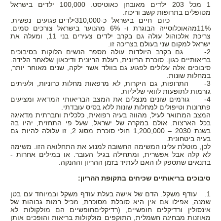
1 מכל 203 ילדים מאובחן כאוטיסט. 100,000 ילדים בישראל
מטופלים בתרופות קשב וריכוז.
כיום חיים בישראל כ-
310,000
ילדים פגועים נפשית.
11%
מהאוכלוסייה הבוגרת ו- 6% מהנוער בישראל צורכים סמים.
צריכת אלכוהול עולה גם בקרב ילדים צעירים בני
11
, ומעלה את
ישראל למקום שני בעולם בצריכה זו.
בלידה הקודמת ילדת בקיסרי
2- גם בקרב היולדות עולה מספר הנשים הלוקות בסיבוכים
בריאותיים כגון: סוכרת הריונית, רעלת הריונית ודיכאון שלאחר הלידה.
ועכשיו את רוצה אחרת?
סיבוכים אלה עלולים לפגוע גם בוולד אשר ילקה, שנים מאוחר יותר,
במחלות שונות.
3- התרופות, גם היקרות, לא מרפאות מחלות כרוניות, ולעיתים
ברוכה הבאה,
גורמות לתופעות לוואי שליליות.
4- גורמים שונים מנצלים את המצב הבריאותי המדאיג ומציעים
הגעת למקום הנכון!
פתרונות וטיפולים למחלות שונות ללא בסיס עובדתי.
המצב המתואר לעיל, מהווה בעיה רפואית, כלכלית וחברתית מדאיגה
בכל הארצות. אולם במקרה של ישראל, שעל פי התחזית, יהיו בה
הצטרפי עכשיו לאתר וקבלי את
בשנת 2030 – 000
,
200
,
1 חולי סוכרת מסוג 2, זו עלולה להיות גם
בעיה ביטחונית.
המדריך ללידה נרתיקית אחרי קיסרי -
לכן, מוטלת עלינו המשימה החשובה למנוע את התחלואה הזו. משימה
בחינם!!!
לא קלה אבל אפשרית, ומתחילה בגיל העובר. או במילים אחרות -
בתנאים שתספק לו האם לעתיד בזמן ההריון וההנקה.
סיבוכים בריאותיים שכיחים בתקופת ההריון:
1. עודף משקל. הדם של אישה בעלת עודף משקל ובמיוחד עם בטן
שמנה, אפילו אם אין היא סובלת מסוכרת, מכיל רמות גבוהות של
אינסולין ורדיקלים חופשיים, (רדיקליםחופשיים הם מולקולות לא
מאוזנות מבחינה חשמלית, התוקפים מולקולות בריאות והופכים אותן