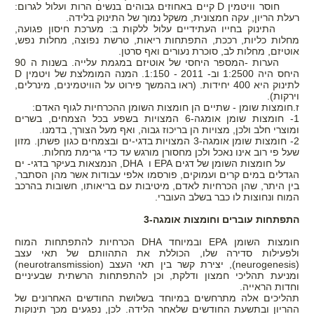
חוסר וויטמין
D
קיים באחוזים גבוהים בנשים הרות ועלול לגרום:
רעלת הריון, עקה חמצונית, משקל נמוך של התינוק בלידה.
התינוק בחייו העתידיים עלול ללקות ב: מערכת חיסון פגועה,
מחלות כליות, רככת, התפתחות ריאות, טרשת נפוצה, מחלות נפש,
אוטיזם, מחלות לב, סוכרת נעורים ואף סרטן.
הערות -המספר היחסי של אוטיזם במגמת עלייה. בשנות ה 90
היחס היה 1:2500 וב- 2011 - 1:150. המנה המומלצת של ויטמין
D
לתינוק היא 400 יחידות. (ראו בהמשך פירוט על הוויטמינים, מינרלים,
וירקות).
ז.חומצות שומן - שתיים הן חומצות השומן ההכרחיות לגוף האדם:
1- חומצות שומן אומגה-6 המצויות בשפע בכל הצמחים, בשרים
ומוצרי חלב ולכן, מצויות הן בריכוז גבוה, ואף מעל הצורך, בדמנו.
2- חומצות שומן אומגה-3 המצויות בדגי-ים ובצמחים כגון פשתן. מזון
שעל פי רוב אינו נאכל ולכן מחסורן מורגש עד כדי גרימת מחלות.
על חומצות השומן של דגים
EPA
ו
DHA
, הנמצאות בעיקר בדגי- ים
הגדלים במים קרים ועמוקים, פורסמו אלפי עבודות אשר מהן הסתבר,
בין היתר, שהן הכרחיות לאדם, מיטיבות עם בריאותו, חשובות בהרכב
המוח ונחוצות לו כבר בשלב העוברי.
התפתחות עוברים וחומצות אומגה-3
חומצות השומן
EPA
ובמיוחד
DHA
הכרחיות להתפתחות המוח
ולפעילות סדירה שלו, הכוללת את התהוותם של תאי עצב
(neurogenesis)
, יצירת קשר בין תאי העצב (
(neurotransmission
ומניעת תהליכי חמצון ודלקת, וכן להתפתחות הרשתית שבעיניים
וחדות הראייה.
תהליכים אלה מתרחשים במיוחד בשלושת החודשים האחרונים של
ההריון ובתשעת החודשים שלאחר הלידה. לכן, נפגעים מכך תינוקות