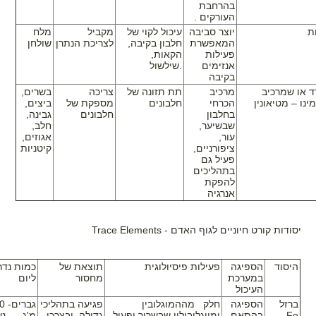
בהרחבת
העורקים .
ת
יוצר סביבה
עיכול לקוי של
מקביל
מלח
המאפשרת
חלבון בקיבה,
לצריכת הנתרן
שולחן
פעילות
הקאות,
אנזימים
שילשול.
בקיבה
ד או שמרכיב
מרכיב
תת תזונה של
צריכה
בשרים,
נו – מטיאונין
הכרחי
חלבונים
מספקת של
ביצים,
בחלבון
חלבונים
גבינה,
שבשיער,
חלב,
עור,
אגוזים,
ציפורניים,
קיטניות
פעיל גם
בתהליכים
להפקת
אנרגיה
יסודות קורט חיוניים לגוף האדם -
Trace Elements
היסוד
הספיגה
פעילות פיסיולוגית
תוצאת של
כמות נד
במערכת
מחסור
ליום
העיכול
ברזל
הספיגה
חלק מההמוגלובין
פגיעה בתהליכי
גברי
Fe
בהתאם
ומיוגלובולין שבשריר ופעיל
גדילה, ובצרכי
מ'ג, נש