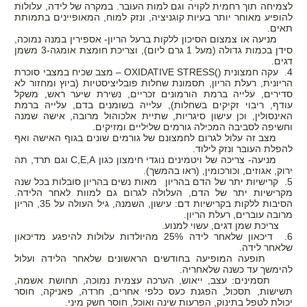
לצמיחה תוך רחמית לקויה וגם למות העובר. במקרה של לידה, עלולות
להופיע מאוחר יותר בעיות קוגניציה, ונזק למוח, המאופיינים בתמותת
תאים.
מניעה או צמצום הסיכון ללקות ברעל הריון- אספירין במנה נמוכה,
סידן בכמות גדולה (מעל 1 גרם ליום), וצריכת חומצת אומגה-3 משמן
דגים.
4. עקה חמצונית (
(
OXIDATIVE STRESS
– מצב שכיח במצבי סוכרת
הריונית, רעלת הריון, תסמונת שחלות פובליציסטיות (ביוץ ומחזור לא
סדירים, עלייה ברמת הורמונים זכריים, נשירת שיער ראש, משקל
עודף, ריבוי זקיקים בשחלות), עלייה בשומנים בדם, עלייה ברמת
האינסולין, וכן עישון סיגריות, שתיית אלכוהול מרובה, אישה שמנה
וחשיפה לסביבה המכילה גורמים שליליים ומזיקים.
מצב זה עלול לגרום לחמצונם של גורמים שונים בגוף האישה ואף
להפלת העובר ונזק לילוד.
מניעה- צריכה של ויטמינים נוגדי חימצון כגון
A
,
E
,
C
וגם תרד, תה
ירוק, אגוזים, וכורכומין, (ראו בהמשך).
5. קרישיות יתר של הדם בהריון מאות נשים בהריון סובלות בכל שנה
מקרישיות יתר של הדם, העלולה לגרום גם למוות לאחר הלידה.
הסיבות ללקות בקרישיות דם: עישון, השמנה, גיל העולה על 35, הריון
מרובה עוברים, רעלת הריון.
צריכת שמן דגים, עשוי למנוע.
6. דיכאון שלאחר לידה 25% מהיולדות עלולות להיפגע מדיכאון
שלאחר לידה.
תופעה המופיעה בחודשים הראשונים שלאחר הלידה ועלול
להימשך עד כשנה שלאחריה.
תסמינים: עצב, ייאוש, הערכה עצמית נמוכה, תחושת אשמה,
תשישות, תסכול, הפגנת כעס כלפי אחרים, חרדה, פאניקה, חוסר
יכולת לטפל בתינוק, הפרעות שינה ואוכל, חוסר חשק מיני.