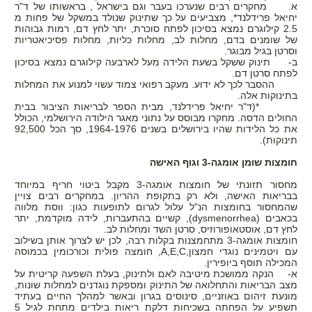
א. מחקרים רבים שנערכו בעבר וגם בישראל , בראשותו של ד"ר
יחיאל פרידלנד*, מצביעים על כך שתינוק שנולד במשקל של פחות מ
2.5 קילוגרם נמצא בסיכון לפתח סוכרת, יתר לחץ דם, רמות גבוהות
של שומנים בדם, מחלות לב, מחלות כליות, מחלות פסיכיאטריות
וסרטן בגיל מבוגר.
ב- תינוק ששקל בשעת הלידה מעל לארבעה קילוגרם נמצא בסיכון
לפתח סרטן דם.
ההסבר לכך לא ידוע. מעקב רפואי צמוד עשוי למנוע את המחלות
בתינוקות אלה.
*(ד"ר יחיאל פרידלנד, מבית הספר לבריאות הציבור בבית
החולים הדסה. מחקרו מבוסס על נתוני מאגר הילודה הירושלמי, הכולל
את כל הלידות שהיו בירושלים בשנים 1964-1976, סך הכל 92,500
תינוקות).
חומצות שומן אומגה-3 וגוף האישה
מחסור תזונתי של חומצות אומגה-3 מקבל ביטוי חריף במיוחד
בבריאות האישה, ולא רק בתקופת ההריון. במחקרים רבים צויין
שהמחסור בחומצות הנ"ל עלול לגרום לתופעות כגון: ווסת מלווה
בכאבים
dysmenorrhea)
), קשיים בהתעברות, לידה מוקדמת, יתר
לחץ דם, אוסטאופורוזיס, סרטן השד ומחלות לב.
חומצות אומגה-3 מתחמצנות בקלות רבה, לכן יש לצרוך אותן בשילוב
עם ויטמינים נוגדי חמצון,
C
,
E
,
A
, חומצה פולית וכורכומין בכמוסה
המכילה תוסף ביופירין.
א- הנקה ממושכת מיטיבה לאם ולתינוק, בעלת השפעה קריטית על
מצב הבריאות והתחלואה של התינוק ומספקת נוגדנים למחלות שונות,
מונעת זיהום באוזניים, סינוסים בגרון ובאשר למהלך החיים בעתיד
תשפיע על הפחתה בשכיחות דלקת ריאות בילדים מתחת לגיל 5