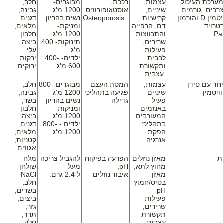
ערכת העיכול
עצמות,
רככת,
מבוגרים-
חלב,
כים. גורמים
שיניים,
אוסטאופורוזיס
1200 מ'ג
גבינה,
יטמין
D
והורמון
קרישיות
Osteoporosis
נשים בהריון
דגנים
דם, הרפייה
ומניקת-
מלאים,
Pa
והתכווצות
1200 מ'ג
חלבון
שרירים,
תינוקות- 400
ביצה,
פעילות
מ'ג
עלי
לבבית
ילדים- 400-
ירקות
ותקשורת
600 מ'ג
ירוקים
עצבית.
חד עם סידן
עצמות,
המסת העצם
מבוגרים-800-
חלב,
שיניים
פגיעה בתהליכי
1200 מ'ג
גבינה,
פעיל
גדילה
נשים בהריון
בשר,
באנזמים
ומניקות-
חלבון
המעורבים
1200 מ'ג
ביצה,
בתהליכי
ילדים - 800-
דגנים
הפקת
1200 מ'ג
מלאים,
אנרגיה.
קטניות,
אגוזים
ת
מאזן נוזלים
הפרעה בפיקוח
להגביל צריכה
מלח
מחוץ לתא,
pH
,
מעל
שולחן
מאזן
איבוד נוזלים
ל 2.4 גרם.
NaCl
בסיס/חמוץ-
חלב,
pH
בשרים,
פעילות
ביצים,
שרירים,
גזר,
תקשורת
תרד,
עצבית
סלק,