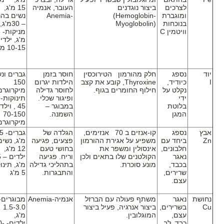
לצרכים
ביצור נוגדנים
העובר, אנמיה
15 מ'
ומוגברת
(Hemoglobin-
-
Anemia
נשים בהרי
בנוכחות
Myoglobolin)
– 30מ'ג,
וויטמין
C
מ
מ'ג, ילדי
10-15 מ'ג.
יוד
נספג
חלק מהורמון הטירוכסין
חוסר בזמן
גברים ונ
I
כיודיד,
Thyroxine
, קובע את קצב
הילדות יגרום
150
נקלט על
חילוף החומרים בגוף.
לחוסר גדילה
מיקרוגרם
ידי
ופיגור שכלי.
ת
בלוטת
במבוגר –
45 , ויל
המגן
השמנה.
70-150
מיקרוגרם
אבץ
נספג
קו-אנזים ב 70 אנזימים,
הגלדה של
גברי
Zn
ביחד עם
משפיע על אגירת ההורמון
פצעים, פגיעה
מ'ג, נשים
חלבונים,
אינסולין ומשפר את
בחושי טעם
12 מ'ג,
נאגר
הקולטנים שלו בתאים ולכן
וריח. פגיעה
י
בכבד,
מונע סוכרת.
בתהליכי גדילה
מ'ג, תינו
שרירים,
והתבגרות.
5 מ'ג
עצם.
נחושת
נאגר
משתף פעולה עם הברזל
אנמיה-
Anemia
מבוגרים-
Cu
בשרירים,
ביצור אנרגיה, פעיל ביצור
1.5-3.0
עצם,
המוגלובין.
מ'ג
כבד, לב,
ילדי