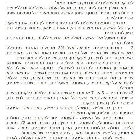
לרדיקליםהעלולים לגרום נזק בריאותי חמור).
האינסולין יגרום ליתר סוכר בדמו של העובר, ועלול לגרום לליקויים
פיסיולוגיים בעתיד. בנוסף, שומן האישה מונע מעבר של חומצות שומן
הכרחיות לעובר.
גורמים נוספים העלולים לגרום לעודף אינסולין בדם, גם במשקל
תקין של האישה, הם מצב רוח רע, דאגות, דיכאון, מחסור בשינה וגם
בפעילות גופנית.
עודף משקל של האישה מעלה את הסיכוי ללקות בסוכרת הריונית
ורעלת הריון.
2. סוכרת הריונית- מופיעה אצל 3% מהנשים ההרות, מתחילה
בשליש השני של ההריון ועל פי רוב חולפת לאחר הלידה. מאופיינת
בגיל מבוגר, יתר לחץ דם, משקל גוף גבוה, צירים ולידה מוקדמים.
הסיבות להופעתה היא העלייה ברמת ההורמונים אסטרוגן
ופרוגסטרון הגורמים לתנגודת לאינסולין. בנוסף, הרגלי אכילה לא
מתאימים, מחסור בפעילות גופנית וגם מצבים רגשיים. התוצאה היא
עלייה ברמת הסוכר בדם של האישה וגם של העובר, מצב העלול
להשפיע על קצב הגדילה, השמנה, משקל יתר, חוסר בשלות ריאתית,
מומי לב.
3.רעלת הריון – 5 עד 7 אחוזים מהנשים ההרות עלולות ללקות ברעלת
הריונית המופיעה בחצי השני של ההריון ומאופיינת ביתר לחץ דם,
הפרשת חלבון בשתן ובצקות.
תתכן גם עלייה במשקל, טשטוש בראייה, כאב ראש, הפרעה
בתפקוד כבד וכליות, ועקה חמצונית.
גורמי סיכון של האישה - השמנה, יתר לחץ דם כרוני, מחלות
הסינדרום המטבולי, (השמנה, יתר לחץ דם, סוכרת מסוג 2), מחלת
כליות, מחלה בבלוטת התריס, הריון מרובה עוברים, מחלה אוטו
אימונית, גיל צעיר או מבוגר מאוד, צריכה מופרזת של אלכוהול.
באשר לעובר - תתכן הפרעה בזרימת דם מהאם העלולה לגרום