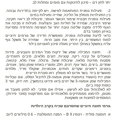
יתר לחץ דם – סיכון לתינוקות עם מומים ומחלות לב.
2- פעילות גופנית המותאמת לאישה, ויש לקיימה בתדירות גבוהה.
בין הפעילויות מומלץ על הליכה, שחייה ופעילות במים.
פעילות גופנית תבטיח שימור הכושר הגופני, סיבולת לב ריאה תקינה,
שיפור היציבה, שמירה על חוליות הגב והצלעות. פעילות זו מכינה את
הגוף ללידה ומקנה שליטה טובה יותר על הנשימה וההרפיה ומסייעת
באיזון הסוכר בדם.
כדאי לדעת שפעילות גופנית, מאפשרת חדירה של גורמים חיוניים
למוח המשפרים, בין היתר, את מצב הרוח. שמירה על משקל גוף
עליה במשקל במהלך ההריון מעלה סיכון לאוטיזם בילוד.
3- תזונה המכילה: שפע של ירקות מכל המינים והצבעים, פירות
הנאכלים על קיבה ריקה, קטניות, דגנים מלאים, סיבים תזונתיים,
פסטות מחיטה מלאה, שיבולת שועל, גרנולה, אורז מלא, קינואה,
שמרים, ביצים, בשר עוף, דגים, חלב ומוצריו באחוז שומן נמוך, אגוזים,
בוטנים, רימונים, שקדים. תותים, אוכמניות, שוקולד מריר, מלחים
מועשרים ביוד. בשר אדום לא מומלץ. ראו סוכרת הריונית.
שמן זית (העשיר בחומצת שומן אומגה-9) לתיבול הסלט, וגם טבליות
המכילות שמן אומגה-3 של דגים (ראו פירוט בהמשך), תה ירוק, ועד 3
כוסות קפה ביום.
לא לאלכוהול וגם לא לעישון - אפילו אם פסיבי. לא למזון מעובד או
מטוגן, להימנע מממתיקים מלאכותיים וגם מפרוקטוז (סוכר פירות),
המוספים למזונות או משקאות.
גורמי תזונה חיוניים שחסרונם שכיח בקרב היולדות
א. חומצה פולית - ויטמין 9
B
– המנה המומלצת – 0.6 מיליגרם ליום.