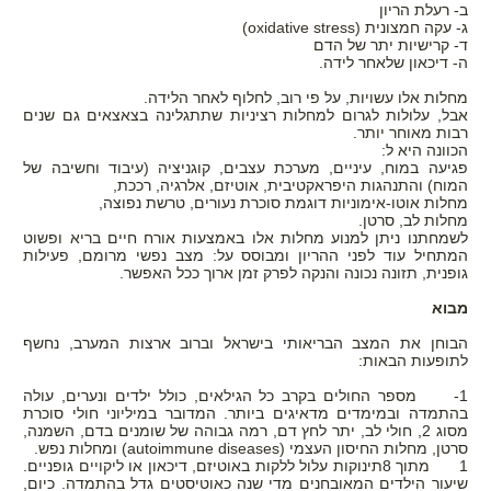
ב- רעלת הריון
ג- עקה חמצונית (
(oxidative stress
ד- קרישיות יתר של הדם
ה- דיכאון שלאחר לידה.
מחלות אלו עשויות, על פי רוב, לחלוף לאחר הלידה.
אבל, עלולות לגרום למחלות רציניות שתתגלינה בצאצאים גם שנים
רבות מאוחר יותר.
הכוונה היא ל:
פגיעה במוח, עיניים, מערכת עצבים, קוגניציה (עיבוד וחשיבה של
המוח) והתנהגות היפראקטיבית, אוטיזם, אלרגיה, רככת,
מחלות אוטו-אימוניות דוגמת סוכרת נעורים, טרשת נפוצה,
מחלות לב, סרטן.
לשמחתנו ניתן למנוע מחלות אלו באמצעות אורח חיים בריא ופשוט
המתחיל עוד לפני ההריון ומבוסס על: מצב נפשי מרומם, פעילות
גופנית, תזונה נכונה והנקה לפרק זמן ארוך ככל האפשר.
מבוא
הבוחן את המצב הבריאותי בישראל וברוב ארצות המערב, נחשף
לתופעות הבאות:
1- מספר החולים בקרב כל הגילאים, כולל ילדים ונערים, עולה
בהתמדה ובמימדים מדאיגים ביותר. המדובר במיליוני חולי סוכרת
מסוג 2, חולי לב, יתר לחץ דם, רמה גבוהה של שומנים בדם, השמנה,
סרטן, מחלות החיסון העצמי (
autoimmune diseases
) ומחלות נפש.
1 מתוך
8
תינוקות עלול ללקות באוטיזם, דיכאון או ליקויים גופניים.
שיעור הילדים המאובחנים מדי שנה כאוטיסטים גדל בהתמדה. כיום,