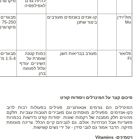
להיות גורם
מיקרוגרם
לאפילפסיה
מוליוידן
קו-אנזים באנזמים מעורבים
מבוגרים 
Mo
ביצור שתנן
75-250
מיקרוגרם
פלואור
מעורב בבריאות השן.
כמות קטנה
מבוגרים–
Fl
שומרת על
1.5-4 מ'ג
השיניים. עודף
עלול לפגועה
בהן.
סיכום קצר על המינרלים ויסודות קורט
המינרלים הם גורמים אנאורגניים, פעילים בפעולות רבות לרוב
כקו-אנזימים. מפעילים, מווסתים וגם מעבירים תגובות עצביות. חלקם
מהווים חלק ממבנה של רקמות שונות. יסודות קורט נדרשות בכמויות
מזעריות אבל הכרחיות. אולם, גם לגביהם קיים הכלל: צריכה מוגזמת
מזיקה. הדבר אמור גם לגבי סידן - על ידי נשים קשישות.
ויטמינים-
Vitamins