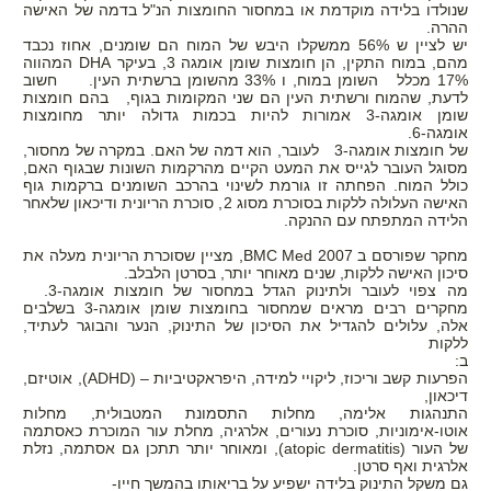
שנולדו בלידה מוקדמת או במחסור החומצות הנ"ל בדמה של האישה
ההרה.
יש לציין ש 56% ממשקלו היבש של המוח הם שומנים, אחוז נכבד
מהם, במוח התקין, הן חומצות שומן אומגה 3, בעיקר
DHA
המהווה
17% מכלל השומן במוח, ו 33% מהשומן ברשתית העין. חשוב
לדעת, שהמוח ורשתית העין הם שני המקומות בגוף, בהם חומצות
שומן אומגה-3 אמורות להיות בכמות גדולה יותר מחומצות
אומגה-6. המק
של חומצות אומגה-3 לעובר, הוא דמה של האם. במקרה של מחסור,
מסוגל העובר לגייס את המעט הקיים מהרקמות השונות שבגוף האם,
כולל המוח. הפחתה זו גורמת לשינוי בהרכב השומנים ברקמות גוף
האישה העלולה ללקות בסוכרת מסוג 2, סוכרת הריונית ודיכאון שלאחר
הלידה המתפתח עם ההנקה.
מחקר שפורסם ב 2007
BMC Med
, מציין שסוכרת הריונית מעלה את
סיכון האישה ללקות, שנים מאוחר יותר, בסרטן הלבלב.
מה צפוי לעובר ולתינוק הגדל במחסור של חומצות אומגה-3.
מחקרים רבים מראים שמחסור בחומצות שומן אומגה-3 בשלבים
אלה, עלולים להגדיל את הסיכון של התינוק, הנער והבוגר לעתיד,
ללקות
ב:
הפרעות קשב וריכוז, ליקויי למידה, היפראקטיביות – (
(ADHD
, אוטיזם,
דיכאון,
התנהגות אלימה, מחלות התסמונת המטבולית, מחלות
אוטו-אימוניות, סוכרת נעורים, אלרגיה, מחלת עור המוכרת כאסתמה
של העור
atopic dermatitis)
), ומאוחר יותר תתכן גם אסתמה, נזלת
אלרגית ואף סרטן.
גם משקל התינוק בלידה ישפיע על בריאותו בהמשך חייו-