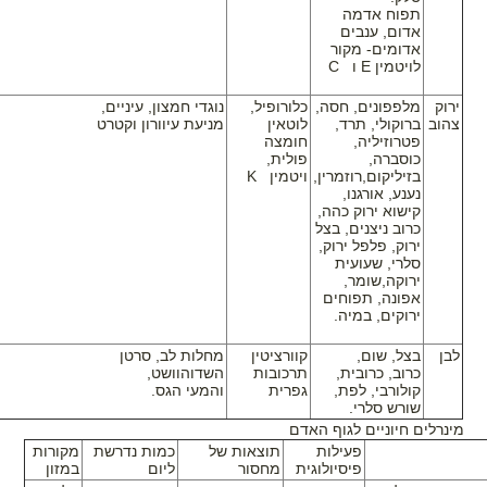
תפוח אדמה
אדום, ענבים
אדומים- מקור
לויטמין
E
ו
C
ירוק
מלפפונים, חסה,
כלורופיל,
נוגדי חמצון, עיניים,
צהוב
ברוקולי, תרד,
לוטאין
מניעת עיוורון וקטרט
פטרוזיליה,
חומצה
כוסברה,
פולית,
בזיליקום,רוזמרין,
ויטמין
K
נענע, אורגנו,
קישוא ירוק כהה,
כרוב ניצנים, בצל
ירוק, פלפל ירוק,
סלרי, שעועית
ירוקה,שומר,
אפונה, תפוחים
ירוקים, במיה.
לבן
בצל, שום,
קוורציטין
מחלות לב, סרטן
כרוב, כרובית,
תרכובות
השדוהוושט,
קולורבי, לפת,
גפרית
והמעי הגס.
שורש סלרי
.
מינרלים חיוניים לגוף האדם
פעילות
תוצאות של
כמות נדרשת
מקורות
פיסיולוגית
מחסור
ליום
במזון