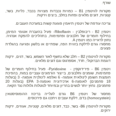
שורף.
מקורות לוויטמין 1
B
– כמויות נכבדות מצויות בכבד, כליות, בשר,
קטניות, דגנים מלאים ופחות בחלב, ביצים וירקות.
צריכה עודפת של ויטמין תיאמין פוגעת קשות במערכת העצבים.
ויטמין 2
B
- ריבופלבין -
Riboflavin
- פעיל בהעברת אטומי המימן,
בחילוף חומרים של חלבונים ופחמימות, בתהליכים להפקת אנרגיה.
נחוץ לראייה כמו ויטמין
A
.
מחסורו גורם לדלקת בזווית הפה, שפתיים או בלשון ופגיעה בהגלדת
פצעים.
מקורות לוויטמין 2
B
– חלב שלא נחשף לאור השמש, בשר, דגים, ירקות
דוגמת הברוקולי, תרד, אספרגוס וגם דגנים מלאים.
ויטמין 6
B
- פירידוקסין -
Pyridoxine
- פעיל בחילוף חומרים של
פחמימות, שומנים וחלבונים, בייצור הורמונים עצביים במוח, בהפיכת
חומצות השומן לינולאית אומגה- 6 ואלפא לינולנית אומגה- 3 (בעלות
18 פחמנים) לאומגה-6 ארכידונית ואומגה-3
EPA
(בעלות 20
פחמנים). נחוץ יותר לנשים בהריון ובמיוחד לנוטלות גלולות נגד הקאה.
מחסור של ויטמין 6
B
גורם לעלייה בריכוז ההומוסיסטאין
(homocystein)
בדם, דלקת עצבים ויתכנו גם פירכוסים.
מקורות לוויטמין 6
B
- בשר, כבד, דגנים מלאים, קטניות, אגוזים, ירקות
ירוקים.