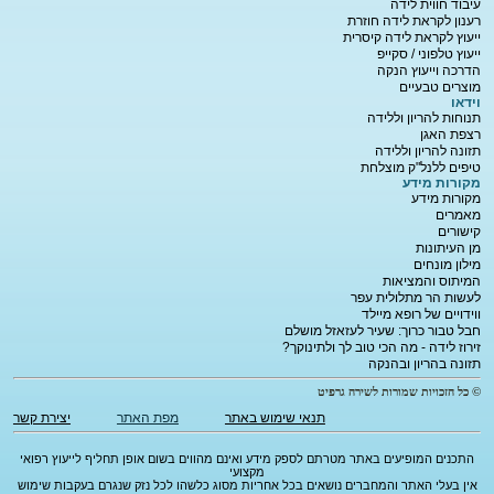
עיבוד חווית לידה
רענון לקראת לידה חוזרת
ייעוץ לקראת לידה קיסרית
ייעוץ טלפוני / סקייפ
הדרכה וייעוץ הנקה
מוצרים טבעיים
וידאו
תנוחות להריון וללידה
רצפת האגן
תזונה להריון וללידה
טיפים ללנל"ק מוצלחת
מקורות מידע
מקורות מידע
מאמרים
קישורים
מן העיתונות
מילון מונחים
המיתוס והמציאות
לעשות הר מתלולית עפר
ווידויים של רופא מיילד
חבל טבור כרוך: שעיר לעזאזל מושלם
זירוז לידה - מה הכי טוב לך ולתינוקך?
תזונה בהריון ובהנקה
© כל הזכויות שמורות לשירה גרפיט
תנאי שימוש באתר
מפת האתר
יצירת קשר
התכנים המופיעים באתר מטרתם לספק מידע ואינם מהווים בשום אופן תחליף לייעוץ רפואי
מקצועי
אין בעלי האתר והמחברים נושאים בכל אחריות מסוג כלשהו לכל נזק שנגרם בעקבות שימוש