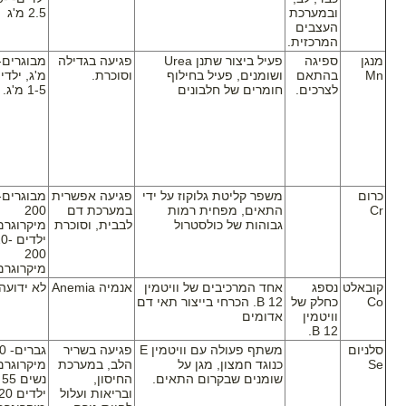
ובמערכת
2.5 מ'ג
העצבים
המרכזית.
מנגן
ספיגה
פעיל ביצור שתנן
Urea
פגיעה בגדילה
Mn
בהתאם
ושומנים, פעיל בחילוף
וסוכרת.
מ'ג, ילדי
לצרכים.
חומרים של חלבונים
1-5 מ'ג.
כרום
משפר קליטת גלוקוז על ידי
פגיעה אפשרית
Cr
התאים, מפחית רמות
במערכת דם
200
גבוהות של כולסטרול
לבבית, וסוכרת
מיקרוגרם
ילדים 
200
מיקרוגרם
קובאלט
נספג
אחד המרכיבים של וויטמין
אנמיה
Anemia
לא ידועה
Co
כחלק של
12
B
. הכרחי בייצור תאי דם
וויטמין
אדומים
.
B 12
סלניום
משתף פעולה עם וויטמין
E
פגיעה בשריר
Se
כנוגד חמצון, מגן על
הלב, במערכת
מיקרוגרם
שומנים שבקרום התאים.
החיסון,
נשים 55
ובריאות ועלול
ילדים 0