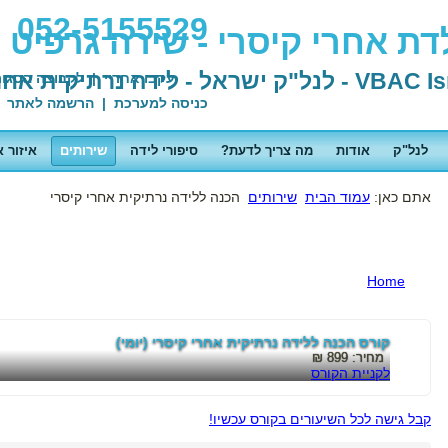
052-5155529
דת אחרי קיסרי - שירה גרפיט
ל"ק ישראל - לידה נרתיקית אחרי קיסרי
עקבו אחריי
|
לקבוצה הסגו
כניסה למערכת
|
הרשמה לאתר
לנל"ק
אודות
מה צריך לדעת?
סיפורי לידה
שירותים
איזור א
אתם כאן:
עמוד הבית
שירותים
הכנה ללידה נרתיקית אחרי קיסרי
Home
קורס הכנה ללידה נרתיקית אחרי קיסרי (יומי)
מחיר:
899 ₪
לקניית הקורס
קבל גישה לכל השיעורים בקורס עכשיו!