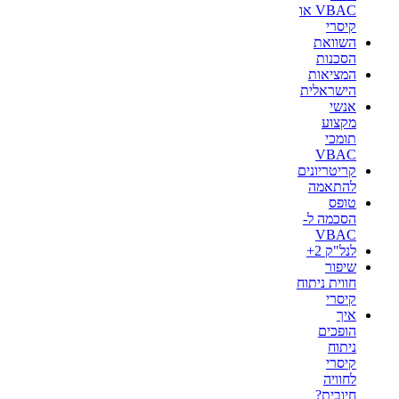
VBAC או
קיסרי
השוואת
הסכנות
המציאות
הישראלית
אנשי
מקצוע
תומכי
VBAC
קריטריונים
להתאמה
טופס
הסכמה ל-
VBAC
לנל"ק 2+
שיפור
חווית ניתוח
קיסרי
איך
הופכים
ניתוח
קיסרי
לחוויה
חיובית?