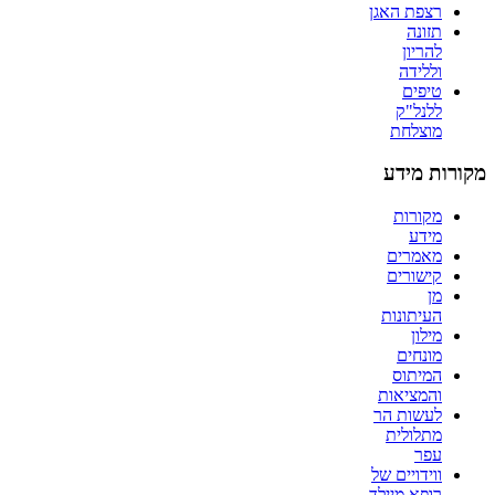
רצפת האגן
תזונה
להריון
וללידה
טיפים
ללנל"ק
מוצלחת
מקורות מידע
מקורות
מידע
מאמרים
קישורים
מן
העיתונות
מילון
מונחים
המיתוס
והמציאות
לעשות הר
מתלולית
עפר
ווידויים של
רופא מיילד