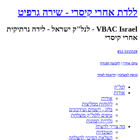
ללדת אחרי קיסרי - שירה גרפיט
VBAC Israel - לנל"ק ישראל - לידה נרתיקית
אחרי קיסרי
052-5155529
עקבו אחריי
|
לקבוצה הסגורה
כניסה למערכת
|
הרשמה לאתר
לנל"ק
אודות
אודות
לקוחות ממליצות
בלוג - רשמים ועידכונים
טיפים ללנל"ק מוצלחת
גלריית תמונות
מה צריך לדעת?
העובדות
העלאת הסיכוי להצלחה