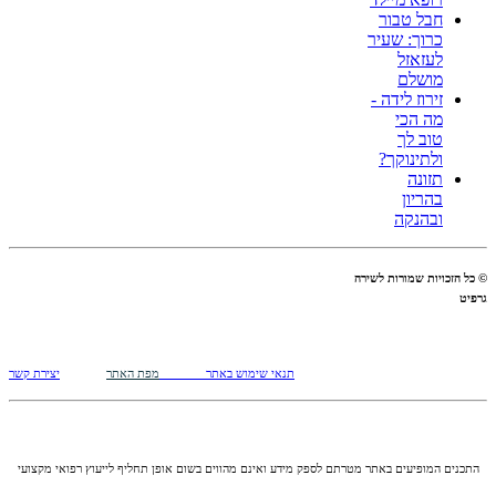
חבל טבור
כרוך: שעיר
לעזאזל
מושלם
זירוז לידה -
מה הכי
טוב לך
ולתינוקך?
תזונה
בהריון
ובהנקה
© כל הזכויות שמורות לשירה
גרפיט
תנאי שימוש באתר
מפת האתר
יצירת קשר
התכנים המופיעים באתר מטרתם לספק מידע ואינם מהווים בשום אופן תחליף לייעוץ רפואי מקצועי