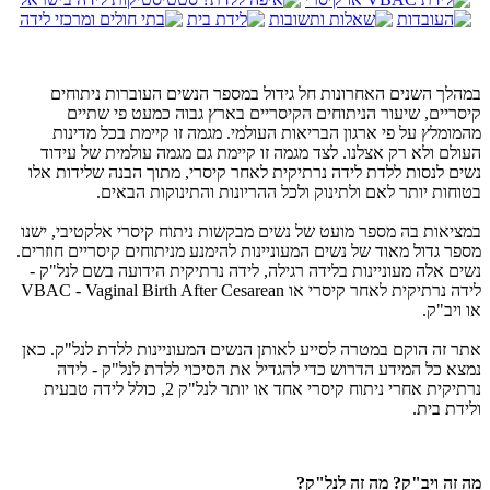
במהלך השנים האחרונות חל גידול במספר הנשים העוברות ניתוחים
קיסריים, שיעור הניתוחים הקיסריים בארץ גבוה כמעט פי שתיים
מהמומלץ על פי ארגון הבריאות העולמי. מגמה זו קיימת בכל מדינות
העולם ולא רק אצלנו. לצד מגמה זו קיימת גם מגמה עולמית של עידוד
נשים לנסות ללדת לידה נרתיקית לאחר קיסרי, מתוך הבנה שלידות אלו
בטוחות יותר לאם ולתינוק ולכל ההריונות והתינוקות הבאים.
במציאות בה מספר מועט של נשים מבקשות ניתוח קיסרי אלקטיבי, ישנו
מספר גדול מאוד של נשים המעוניינות להימנע מניתוחים קיסריים חוזרים.
נשים אלה מעוניינות בלידה רגילה, לידה נרתיקית הידועה בשם לנל"ק -
לידה נרתיקית לאחר קיסרי או VBAC - Vaginal Birth After Cesarean
או ויב"ק.
אתר זה הוקם במטרה לסייע לאותן הנשים המעוניינות ללדת לנל"ק. כאן
נמצא כל המידע הדרוש כדי להגדיל את הסיכוי ללדת לנל"ק - לידה
נרתיקית אחרי ניתוח קיסרי אחד או יותר לנל"ק 2, כולל לידה טבעית
ולידת בית.
מה זה ויב"ק? מה זה לנל"ק?