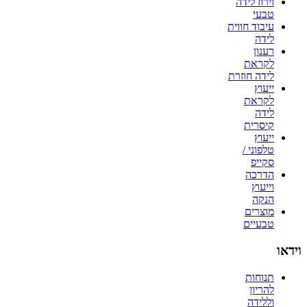
זירוז לידה
טבעי
עיבוד חווית
לידה
רענון
לקראת
לידה חוזרת
ייעוץ
לקראת
לידה
קיסרית
ייעוץ
טלפוני /
סקייפ
הדרכה
וייעוץ
הנקה
מוצרים
טבעיים
וידאו
תנוחות
להריון
וללידה