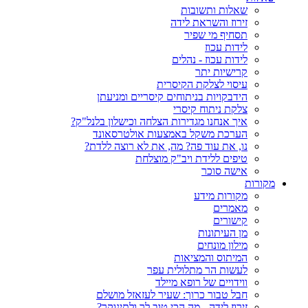
שאלות ותשובות
זירוז והשראת לידה
תסחיף מי שפיר
לידות עכוז
לידות עכוז - נהלים
קרישיות יתר
עיסוי לצלקת הקיסרית
הידבקויות בניתוחים קיסריים ומניעתן
צלקת ניתוח קיסרי
איך אנחנו מגדירות הצלחה וכישלון בלנל"ק?
הערכת משקל באמצעות אולטרסאונד
נו, את עוד פה? מה, את לא רוצה ללדת?
טיפים ללידת ויב"ק מוצלחת
אישה סוכר
מקורות
מקורות מידע
מאמרים
קישורים
מן העיתונות
מילון מונחים
המיתוס והמציאות
לעשות הר מתלולית עפר
ווידויים של רופא מיילד
חבל טבור כרוך: שעיר לעזאזל מושלם
זירוז לידה - מה הכי טוב לך ולתינוקך?