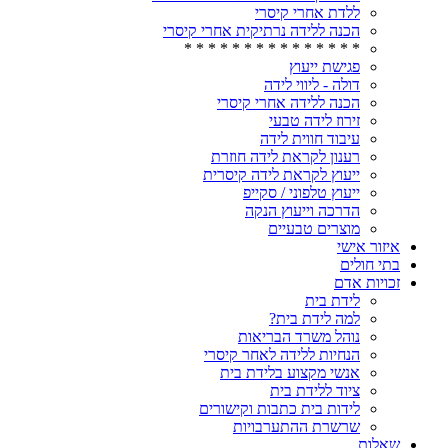
ללדת אחרי קיסרי
הכנה ללידה נרתיקית אחרי קיסרי
* * * * * * * * * * * * * * *
פגישת ייעוץ
דולה - ליווי לידה
הכנה ללידה אחרי קיסרי
זירוז לידה טבעי
עיבוד חווית לידה
רענון לקראת לידה חוזרת
ייעוץ לקראת לידה קיסרית
ייעוץ טלפוני / סקייפ
הדרכה וייעוץ הנקה
מוצרים טבעיים
איזור אישי
בתי חולים
זכויות אדם
לידת בית
למה לידת בית?
נוהל משרד הבריאות
הנחיות ללידה לאחר קיסרי
אנשי מקצוע בלידת בית
ציוד ללידת בית
לידות בית כתבות וקישורים
שרשרת ההתערבויות
שאלות