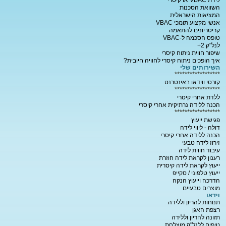
לידת VBAC או קיסרי
השוואת הסכנות
המציאות הישראלית
אנשי מקצוע תומכי VBAC
קריטריונים להתאמה
טופס הסכמה ל-VBAC
לנל"ק 2+
שיפור חווית ניתוח קיסרי
איך הופכים ניתוח קיסרי לחוויה חיובית?
השירותים שלי
******************
קורסי ווידאו באינטרנט
******************
ללדת אחרי קיסרי
הכנה ללידה נרתיקית אחרי קיסרי
******************
פגישת ייעוץ
דולה - ליווי לידה
הכנה ללידה אחרי קיסרי
זירוז לידה טבעי
עיבוד חווית לידה
רענון לקראת לידה חוזרת
ייעוץ לקראת לידה קיסרית
ייעוץ טלפוני / סקייפ
הדרכה וייעוץ הנקה
מוצרים טבעיים
וידאו
תנוחות להריון וללידה
רצפת האגן
תזונה להריון וללידה
טיפים ללנל"ק מוצלחת